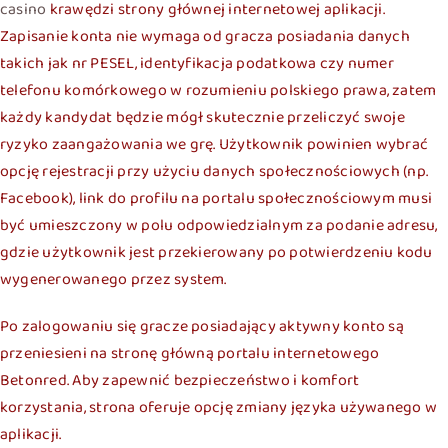
casino
krawędzi strony głównej internetowej aplikacji.
Zapisanie konta nie wymaga od gracza posiadania danych
takich jak nr PESEL, identyfikacja podatkowa czy numer
telefonu komórkowego w rozumieniu polskiego prawa, zatem
każdy kandydat będzie mógł skutecznie przeliczyć swoje
ryzyko zaangażowania we grę. Użytkownik powinien wybrać
opcję rejestracji przy użyciu danych społecznościowych (np.
Facebook), link do profilu na portalu społecznościowym musi
być umieszczony w polu odpowiedzialnym za podanie adresu,
gdzie użytkownik jest przekierowany po potwierdzeniu kodu
wygenerowanego przez system.
Po zalogowaniu się gracze posiadający aktywny konto są
przeniesieni na stronę główną portalu internetowego
Betonred. Aby zapewnić bezpieczeństwo i komfort
korzystania, strona oferuje opcję zmiany języka używanego w
aplikacji.