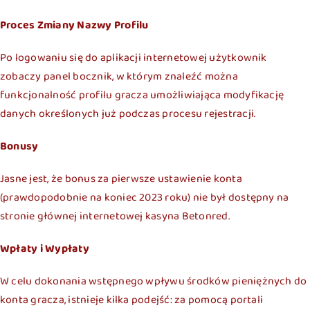
Proces Zmiany Nazwy Profilu
Po logowaniu się do aplikacji internetowej użytkownik
zobaczy panel bocznik, w którym znaleźć można
funkcjonalność profilu gracza umożliwiająca modyfikację
danych określonych już podczas procesu rejestracji.
Bonusy
Jasne jest, że bonus za pierwsze ustawienie konta
(prawdopodobnie na koniec 2023 roku) nie był dostępny na
stronie głównej internetowej kasyna Betonred.
Wpłaty i Wypłaty
W celu dokonania wstępnego wpływu środków pieniężnych do
konta gracza, istnieje kilka podejść: za pomocą portali