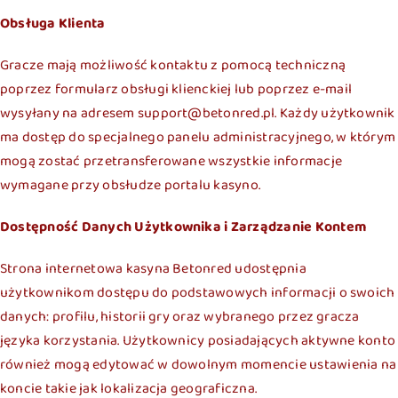
Obsługa Klienta
Gracze mają możliwość kontaktu z pomocą techniczną
poprzez formularz obsługi klienckiej lub poprzez e-mail
wysyłany na adresem support@betonred.pl. Każdy użytkownik
ma dostęp do specjalnego panelu administracyjnego, w którym
mogą zostać przetransferowane wszystkie informacje
wymagane przy obsłudze portalu kasyno.
Dostępność Danych Użytkownika i Zarządzanie Kontem
Strona internetowa kasyna Betonred udostępnia
użytkownikom dostępu do podstawowych informacji o swoich
danych: profilu, historii gry oraz wybranego przez gracza
języka korzystania. Użytkownicy posiadających aktywne konto
również mogą edytować w dowolnym momencie ustawienia na
koncie takie jak lokalizacja geograficzna.