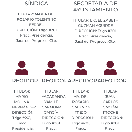
SÍNDICA
SECRETARIA DE
AYUNTAMIENTO
TITULAR: MARIA DEL
ROSARIO TOLENTINO
TITULAR: LIC. ELIZABETH
FERREL
GUZMAN AGUIRRE
DIRECCIÓN: Trigo #201,
DIRECCIÓN: Trigo #201,
Fracc. Presidencia,
Fracc. Presidencia,
Jaral del Progreso, Gto.
Jaral del Progreso, Gto.
REGIDOR
REGIDORA
REGIDORA
REGIDOR
TITULAR:
TITULAR:
TITULAR:
TITULAR:
MARIO
YACARANDAI
MA. DEL
JUAN
MOLINA
YAMILE
ROSARIO
CARLOS
HERNÁNDEZ
CARMONA
CALZADA
GAYTÁN
DIRECCIÓN:
GARCÍA
TREJO
TROCHE
Trigo #201,
DIRECCIÓN:
DIRECCIÓN:
DIRECCIÓN:
Fracc.
Trigo #201,
Trigo #201,
Trigo #201,
Presidencia,
Fracc.
Fracc.
Fracc.