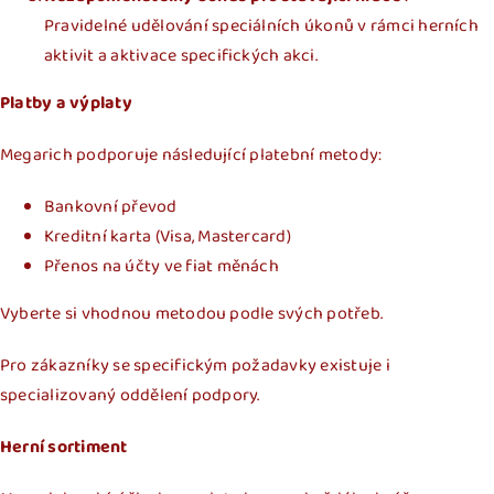
Pravidelné udělování speciálních úkonů v rámci herních
aktivit a aktivace specifických akci.
Platby a výplaty
Megarich podporuje následující platební metody:
Bankovní převod
Kreditní karta (Visa, Mastercard)
Přenos na účty ve fiat měnách
Vyberte si vhodnou metodou podle svých potřeb.
Pro zákazníky se specifickým požadavky existuje i
specializovaný oddělení podpory.
Herní sortiment