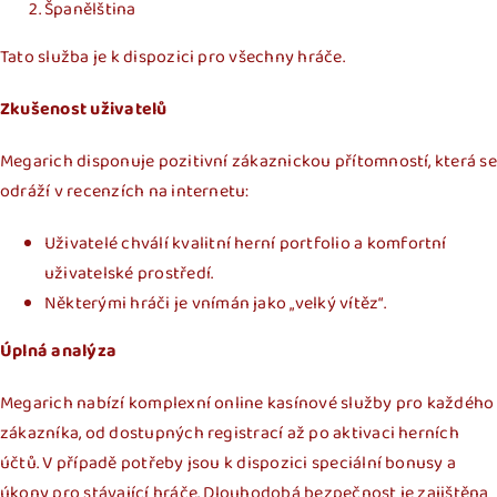
Španělština
Tato služba je k dispozici pro všechny hráče.
Zkušenost uživatelů
Megarich disponuje pozitivní zákaznickou přítomností, která se
odráží v recenzích na internetu:
Uživatelé chválí kvalitní herní portfolio a komfortní
uživatelské prostředí.
Některými hráči je vnímán jako „velký vítěz“.
Úplná analýza
Megarich nabízí komplexní online kasínové služby pro každého
zákazníka, od dostupných registrací až po aktivaci herních
účtů. V případě potřeby jsou k dispozici speciální bonusy a
úkony pro stávající hráče. Dlouhodobá bezpečnost je zajištěna