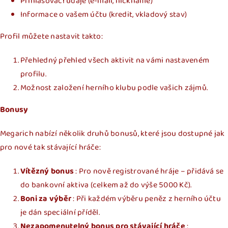
Přihlašovací údaje (e-mail, nickname)
Informace o vašem účtu (kredit, vkladový stav)
Profil můžete nastavit takto:
Přehledný přehled všech aktivit na vámi nastaveném
profilu.
Možnost založení herního klubu podle vašich zájmů.
Bonusy
Megarich nabízí několik druhů bonusů, které jsou dostupné jak
pro nové tak stávající hráče:
Vítězný bonus
: Pro nově registrované hráje – přidává se
do bankovní aktiva (celkem až do výše 5000 Kč).
Boni za výběr
: Při každém výběru peněz z herního účtu
je dán speciální příděl.
Nezapomenutelný bonus pro stávající hráče
: