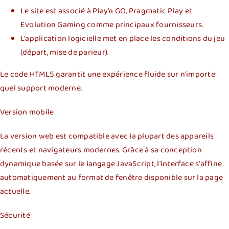
Le site est associé à Play’n GO, Pragmatic Play et
Evolution Gaming comme principaux fournisseurs.
L'application logicielle met en place les conditions du jeu
(départ, mise de parieur).
Le code HTML5 garantit une expérience fluide sur n'importe
quel support moderne.
Version mobile
La version web est compatible avec la plupart des appareils
récents et navigateurs modernes. Grâce à sa conception
dynamique basée sur le langage JavaScript, l'interface s'affine
automatiquement au format de fenêtre disponible sur la page
actuelle.
Sécurité