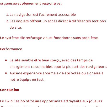
organisée et pleinement responsive :
La navigation est facilement accessible.
Les onglets offrent un accès direct à différentes sections
du site.
Le système d'interfaçage visuel fonctionne sans problème.
Performance
Le site semble être bien conçu, avec des temps de
chargement raisonnables pour la plupart des navigateurs.
Aucune expérience anormale n’a été notée ou signalée à
notre équipe en test.
Conclusion
Le Twin Casino offre une opportunité attrayante aux joueurs