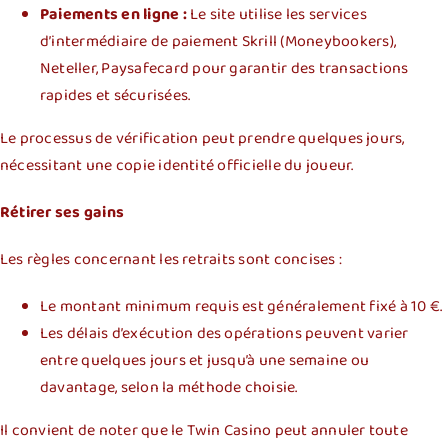
Paiements en ligne :
Le site utilise les services
d’intermédiaire de paiement Skrill (Moneybookers),
Neteller, Paysafecard pour garantir des transactions
rapides et sécurisées.
Le processus de vérification peut prendre quelques jours,
nécessitant une copie identité officielle du joueur.
Rétirer ses gains
Les règles concernant les retraits sont concises :
Le montant minimum requis est généralement fixé à 10 €.
Les délais d’exécution des opérations peuvent varier
entre quelques jours et jusqu’à une semaine ou
davantage, selon la méthode choisie.
Il convient de noter que le Twin Casino peut annuler toute