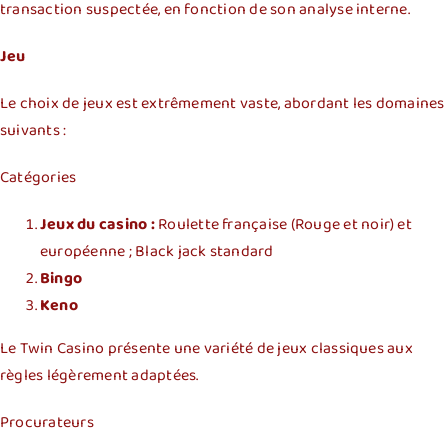
transaction suspectée, en fonction de son analyse interne.
Jeu
Le choix de jeux est extrêmement vaste, abordant les domaines
suivants :
Catégories
Jeux du casino :
Roulette française (Rouge et noir) et
européenne ; Black jack standard
Bingo
Keno
Le Twin Casino présente une variété de jeux classiques aux
règles légèrement adaptées.
Procurateurs