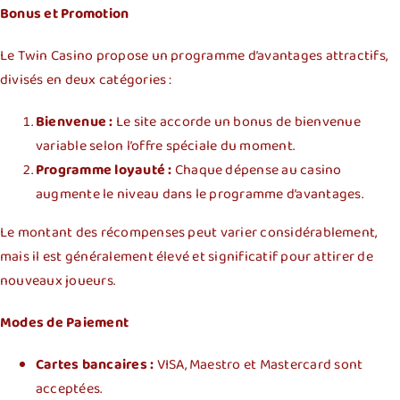
Bonus et Promotion
Le Twin Casino propose un programme d’avantages attractifs,
divisés en deux catégories :
Bienvenue :
Le site accorde un bonus de bienvenue
variable selon l’offre spéciale du moment.
Programme loyauté :
Chaque dépense au casino
augmente le niveau dans le programme d’avantages.
Le montant des récompenses peut varier considérablement,
mais il est généralement élevé et significatif pour attirer de
nouveaux joueurs.
Modes de Paiement
Cartes bancaires :
VISA, Maestro et Mastercard sont
acceptées.