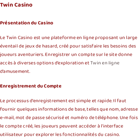
Twin Casino
Présentation du Casino
Le Twin Casino est une plateforme en ligne proposant un large
éventail de jeux de hasard, créé pour satisfaire les besoins des
joueurs aventuriers. Enregistrer un compte sur le site donne
accès à diverses options d’exploration et
Twin en ligne
d’amusement.
Enregistrement du Compte
Le processus d’enregistrement est simple et rapide. Il faut
fournir quelques informations de base, telles que nom, adresse
e-mail, mot de passe sécurisé et numéro de téléphone. Une fois
le compte créé, les joueurs peuvent accéder à l’interface
utilisateur pour explorer les fonctionnalités du casino.