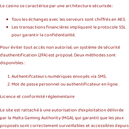
Le casino se caractérise par une architecture sécurisée :
Tous les échanges avec les serveurs sont chiffrés en AES.
Les transactions financières impliquent le protocole SSL
pour garantir la confidentialité.
Pour éviter tout accès non autorisé, un système de sécurité
d'authentification (2FA) est proposé. Deux méthodes sont
disponibles :
Authentifcateurs numériques envoyés via SMS.
Mot de passe personnel ou authentificateur en ligne.
Licence et conformité réglementaire
Le site est rattaché à une autorisation d'exploitation délivrée
par la Malta Gaming Authority (MGA), qui garantit que les jeux
proposés sont correctement surveillables et accessibles depuis