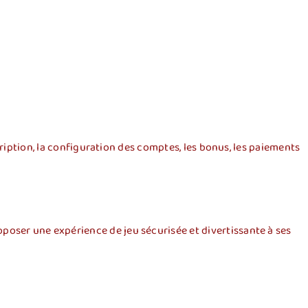
l
Transparencia
Contacto
cription, la configuration des comptes, les bonus, les paiements
poser une expérience de jeu sécurisée et divertissante à ses