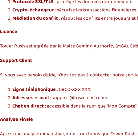
Protocole SSL/TLS
: protège les données de connexion.
Crypto-échangeur
: sécurise les transactions financières.
Médiation du conflit
: résout les conflits entre joueurs et
Licence
Tower Rush est agréée par la Malte Gaming Authority (MGA). Cette
Support Client
Si vous avez besoin d’aide, n’hésitez pas à contacter notre servic
Ligne téléphonique
: 0800-XXX XXX.
Adresses e-mail
: support@towerrush.com.
Chat en direct
: accessible dans la rubrique "Mon Compte".
Analyse Finale
Après une analyse exhaustive, nous concluons que Tower Rush est