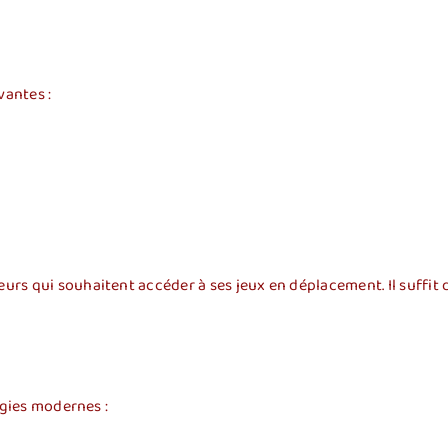
vantes :
s qui souhaitent accéder à ses jeux en déplacement. Il suffit d
ogies modernes :