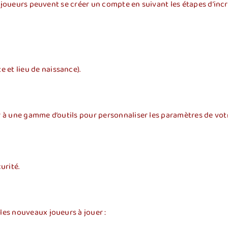
 joueurs peuvent se créer un compte en suivant les étapes d’incr
 et lieu de naissance).
 à une gamme d’outils pour personnaliser les paramètres de vot
urité.
es nouveaux joueurs à jouer :