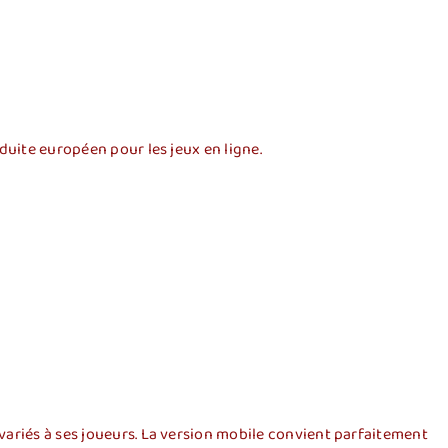
duite européen pour les jeux en ligne.
variés à ses joueurs. La version mobile convient parfaitement