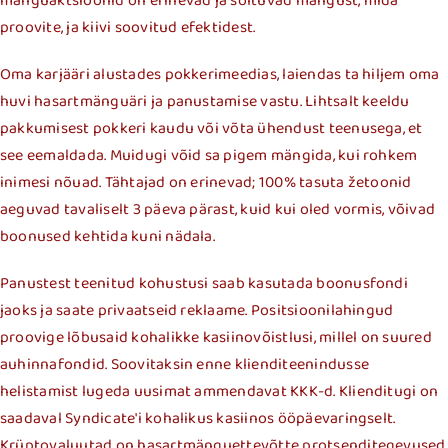
mänguaktsioonid on erinevad ja sõltuvad mängust, mida
proovite, ja kiivi soovitud efektidest.
Oma karjääri alustades pokkerimeedias, laiendas ta hiljem oma
huvi hasartmänguäri ja panustamise vastu. Lihtsalt keeldu
pakkumisest pokkeri kaudu või võta ühendust teenusega, et
see eemaldada. Muidugi võid sa pigem mängida, kui rohkem
inimesi nõuad. Tähtajad on erinevad; 100% tasuta žetoonid
aeguvad tavaliselt 3 päeva pärast, kuid kui oled vormis, võivad
boonused kehtida kuni nädala.
Panustest teenitud kohustusi saab kasutada boonusfondi
jaoks ja saate privaatseid reklaame. Positsioonilahingud
proovige lõbusaid kohalikke kasiinovõistlusi, millel on suured
auhinnafondid. Soovitaksin enne klienditeenindusse
helistamist lugeda uusimat ammendavat KKK-d. Klienditugi on
saadaval Syndicate'i kohalikus kasiinos ööpäevaringselt.
Krüptovaluutad on hasartmänguettevõtte protsenditegevused