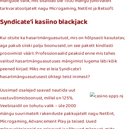
mängude valik, mis sisaldab üle 1500 mängu juhtivatelt
tarkvaratootjatelt nagu Microgaming, NetEnt ja Betsoft.
Syndicate'i kasiino blackjack
Kui otsite ka hasartmänguasutust, mis on hõlpsasti kasutatav,
aga pakub siiski palju boonuseid, on see pakett kindlasti
proovimist väärt. Professionaalid peaksid enne mis tahes
valitud hasartmänguasutuses mängimist lugema läbi kõik
peened kirjad. Miks me ei leia Syndicate'i
hasartmänguasutusest ühtegi teist inimest?
Uusimad osalejad saavad nautida uut
vastuvõtmisboonust, millel on 125%.
Veebisaidil on tohutu valik – üle 2000
mängu suurimatelt rakenduste pakkujatelt nagu NetEnt,
Microgaming, Advancement Play ja teised. Uued