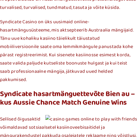
turvalised, turvalised, tundmatud, tasuta ja võite küsida.
Syndicate Casino on üks uusimaid online-
hasartmängusüsteeme, mis aktsepteerib Austraalia mängijaid.
Tänu uue kohaliku kasiino täielikult täiustatud
mobiiliversioonile saate oma lemmikmängule panustada kohe
pärast registreerimist. Kui sisenete kasiinosse esimest korda,
saate valida paljude kutseliste boonuste hulgast ja kui teist
saab professionaalne mängija, jätkuvad uued helded
pakkumised.
Syndicate hasartmänguettevõte Bien au –
kus Aussie Chance Match Genuine Wins
Sellised õigusaktid
võimaldavad sotsiaalsetel kasiinoveebisaitidel ja
mängurakendustel pakkuda osalejatele reklaame ning võistlusi,