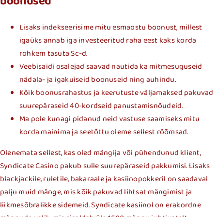
boonused
Lisaks indekseerisime mitu esmaostu boonust, millest
igaüks annab iga investeeritud raha eest kaks korda
rohkem tasuta Sc-d.
Veebisaidi osalejad saavad nautida ka mitmesuguseid
nädala- ja igakuiseid boonuseid ning auhindu.
Kõik boonusrahastus ja keerutuste väljamaksed pakuvad
suurepäraseid 40-kordseid panustamisnõudeid.
Ma pole kunagi pidanud neid vastuse saamiseks mitu
korda mainima ja seetõttu oleme sellest rõõmsad.
Olenemata sellest, kas oled mängija või pühendunud klient,
Syndicate Casino pakub sulle suurepäraseid pakkumisi. Lisaks
blackjackile, ruletile, bakaraale ja kasiinopokkeril on saadaval
palju muid mänge, mis kõik pakuvad lihtsat mängimist ja
liikmesõbralikke sidemeid. Syndicate kasiinol on erakordne