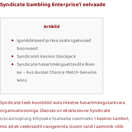
Syndicate Gambling Enterprise'i eelvaade
Artiklid
Iganädalased ja teie saate igakuised
boonused
Syndicate'i kasiino blackjack
Syndicate hasartmänguettevõte Bien
au – kus Aussie Chance Match Genuine
Wins
Syndicate teeb koostööd autoriteetse hasartmängutarkvara
organisatsiooniga. Ülaosas on eksklusiivne Syndicate
icecasinopl.org klõpsake lisateabe saamiseks
'i kasiino sümbol,
mis aitab veebisaidil navigeerida.
Uusim saidi raamistik võib