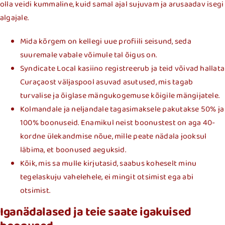
olla veidi kummaline, kuid samal ajal sujuvam ja arusaadav isegi
algajale.
Mida kõrgem on kellegi uue profiili seisund, seda
suuremale vabale võimule tal õigus on.
Syndicate Local kasiino registreerub ja teid võivad hallata
Curaçaost väljaspool asuvad asutused, mis tagab
turvalise ja õiglase mängukogemuse kõigile mängijatele.
Kolmandale ja neljandale tagasimaksele pakutakse 50% ja
100% boonuseid. Enamikul neist boonustest on aga 40-
kordne ülekandmise nõue, mille peate nädala jooksul
läbima, et boonused aeguksid.
Kõik, mis sa mulle kirjutasid, saabus koheselt minu
tegelaskuju vahelehele, ei mingit otsimist ega abi
otsimist.
Iganädalased ja teie saate igakuised