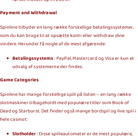
Payment and Withdrawal
Spinline tilbyder en lang række forskellige betalingssystemer,
som du kan bruge til at opsætte konti eller withdraw dine
vindere. Herunder få nogle af de mest afgørende:
Betalingssystems
: PayPal, Mastercard og Visa er kun et
udvalg af systemerne der findes.
Game Categories
Spinline har mange forskellige spill på listen – en lang række
slotmaskiner tilbageholdt med populære titler som Book of
Dead og Starburst. Det finder også mange bordspil og live spil i
hele casinot:
Slotholder
: Disse spilleautomater er de mest populære,