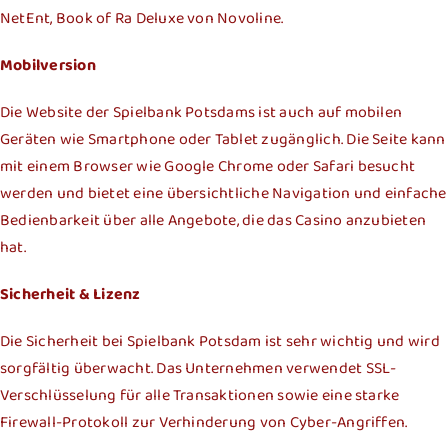
NetEnt, Book of Ra Deluxe von Novoline.
Mobilversion
Die Website der Spielbank Potsdams ist auch auf mobilen
Geräten wie Smartphone oder Tablet zugänglich. Die Seite kann
mit einem Browser wie Google Chrome oder Safari besucht
werden und bietet eine übersichtliche Navigation und einfache
Bedienbarkeit über alle Angebote, die das Casino anzubieten
hat.
Sicherheit & Lizenz
Die Sicherheit bei Spielbank Potsdam ist sehr wichtig und wird
sorgfältig überwacht. Das Unternehmen verwendet SSL-
Verschlüsselung für alle Transaktionen sowie eine starke
Firewall-Protokoll zur Verhinderung von Cyber-Angriffen.