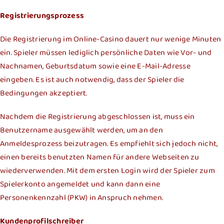
Registrierungsprozess
Die Registrierung im Online-Casino dauert nur wenige Minuten
ein. Spieler müssen lediglich persönliche Daten wie Vor- und
Nachnamen, Geburtsdatum sowie eine E-Mail-Adresse
eingeben. Es ist auch notwendig, dass der Spieler die
Bedingungen akzeptiert.
Nachdem die Registrierung abgeschlossen ist, muss ein
Benutzername ausgewählt werden, um an den
Anmeldesprozess beizutragen. Es empfiehlt sich jedoch nicht,
einen bereits benutzten Namen für andere Webseiten zu
wiederverwenden. Mit dem ersten Login wird der Spieler zum
Spielerkonto angemeldet und kann dann eine
Personenkennzahl (PKW) in Anspruch nehmen.
Kundenprofilschreiber