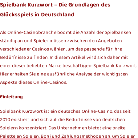
Spielbank Kurzwort – Die Grundlagen des
Glücksspiels in Deutschland
Als Online-Casinobranche boomt die Anzahl der Spielbanken
ständig an und Spieler müssen zwischen den Angeboten
verschiedener Casinos wählen, um das passende für ihre
Bedürfnisse zu finden. In diesem Artikel wird sich daher mit
einer dieser beliebten Marke beschäftigen: Spielbank Kurzwort.
Hier erhalten Sie eine ausführliche Analyse der wichtigsten
Aspekte dieses Online-Casinos.
Einleitung
Spielbank Kurzwort ist ein deutsches Online-Casino, das seit
2010 existiert und sich auf die Bedürfnisse von deutschen
Spielern konzentriert. Das Unternehmen bietet eine breite
Palette an Spielen, Boni und Zahlungsmethoden an, um Spieler