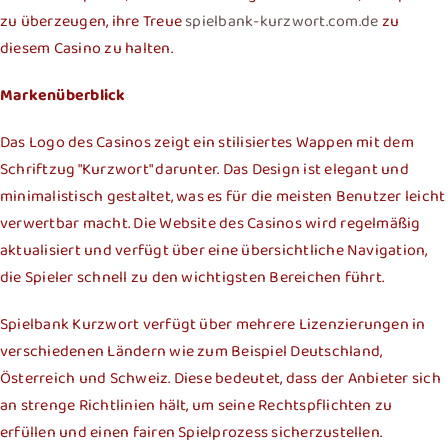
zu überzeugen, ihre Treue
spielbank-kurzwort.com.de
zu
diesem Casino zu halten.
Markenüberblick
Das Logo des Casinos zeigt ein stilisiertes Wappen mit dem
Schriftzug "Kurzwort" darunter. Das Design ist elegant und
minimalistisch gestaltet, was es für die meisten Benutzer leicht
verwertbar macht. Die Website des Casinos wird regelmäßig
aktualisiert und verfügt über eine übersichtliche Navigation,
die Spieler schnell zu den wichtigsten Bereichen führt.
Spielbank Kurzwort verfügt über mehrere Lizenzierungen in
verschiedenen Ländern wie zum Beispiel Deutschland,
Österreich und Schweiz. Diese bedeutet, dass der Anbieter sich
an strenge Richtlinien hält, um seine Rechtspflichten zu
erfüllen und einen fairen Spielprozess sicherzustellen.