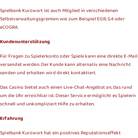
Spielbank Kurzwort ist auch Mitglied in verschiedenen
Selbstverwaltungsgremien wie zum Beispiel EGR, G4 oder
eCOGRA.
Kundenunterstützung
Für Fragen zu Spielerkonto oder Spiele kann eine direkte E-Mail
versendet werden. Der Kunde kann alternativ eine Nachricht
senden und erhalten wird direkt kontaktiert.
Das Casino bietet auch einen Live-Chat-Angebot an, das rund
um die Uhr erreichbar ist. Dieser Service ermöglicht es Spielern
schnell und unkompliziert Hilfe zu erhalten.
Erfahrung
Spielbank Kurzwort hat ein positives Reputationseffekt