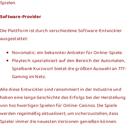
Spielen.
Software-Provider
Die Plattform ist durch verschiedene Software-Entwickler
ausgestattet:
Novomatic: ein bekannter Anbieter für Online-Spiele.
Playtech: spezialisiert auf den Bereich der Automaten,
Spielbank Kurzwort bietet die größten Auswahl an 777-
Gaming im Netz.
Alle diese Entwickler sind renommiert in der Industrie und
haben eine lange Geschichte des Erfolgs bei der Herstellung
von hochwertigen Spielen für Online-Casinos. Die Spiele
werden regelmäßig aktualisiert, um sicherzustellen, dass
Spieler immer die neuesten Versionen genießen können.