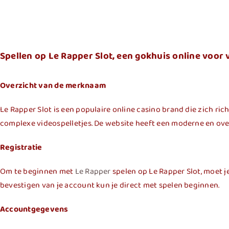
Spellen op Le Rapper Slot, een gokhuis online voor
Overzicht van de merknaam
Le Rapper Slot is een populaire online casino brand die zich ric
complexe videospelletjes. De website heeft een moderne en ove
Registratie
Om te beginnen met
Le Rapper
spelen op Le Rapper Slot, moet je
bevestigen van je account kun je direct met spelen beginnen.
Accountgegevens