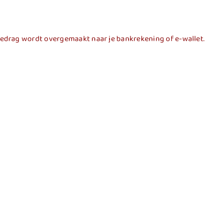
bedrag wordt overgemaakt naar je bankrekening of e-wallet.