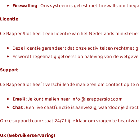
Firewalling
: Ons systeem is getest met firewalls om toeg
Licentie
Le Rapper Slot heeft een licentie van het Nederlands ministerie
Deze licentie garandeert dat onze activiteiten rechtmatig e
Er wordt regelmatig getoetst op naleving van de wetgev
Support
Le Rapper Slot heeft verschillende manieren om contact op te 
Email
: Je kunt mailen naar info@lerapperslot.com
Chat
: Een live chatfunctie is aanwezig, waardoor je di
Onze supportteam staat 24/7 bij je klaar om vragen te beantwo
Ux (Gebruikerservaring)