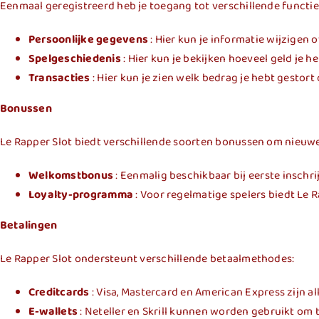
Eenmaal geregistreerd heb je toegang tot verschillende functie
Persoonlijke gegevens
: Hier kun je informatie wijzigen 
Spelgeschiedenis
: Hier kun je bekijken hoeveel geld je h
Transacties
: Hier kun je zien welk bedrag je hebt gestor
Bonussen
Le Rapper Slot biedt verschillende soorten bonussen om nieuwe 
Welkomstbonus
: Eenmalig beschikbaar bij eerste inschri
Loyalty-programma
: Voor regelmatige spelers biedt Le 
Betalingen
Le Rapper Slot ondersteunt verschillende betaalmethodes:
Creditcards
: Visa, Mastercard en American Express zijn a
E-wallets
: Neteller en Skrill kunnen worden gebruikt om 