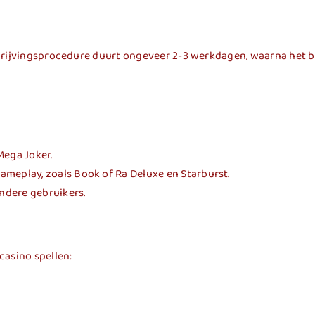
chrijvingsprocedure duurt ongeveer 2-3 werkdagen, waarna het 
 Mega Joker.
gameplay, zoals Book of Ra Deluxe en Starburst.
ndere gebruikers.
casino spellen: