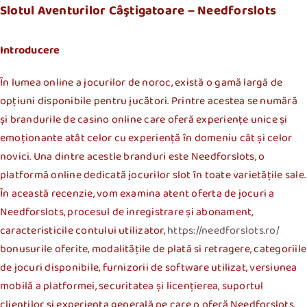
Slotul Aventurilor Câştigatoare – Needforslots
Introducere
În lumea online a jocurilor de noroc, există o gamă largă de
opțiuni disponibile pentru jucători. Printre acestea se numără
și brandurile de casino online care oferă experiențe unice și
emoționante atât celor cu experiență în domeniu cât și celor
novici. Una dintre acestle branduri este Needforslots, o
platformă online dedicată jocurilor slot în toate varietățile sale.
În această recenzie, vom examina atent oferta de jocuri a
Needforslots, procesul de inregistrare și abonament,
caracteristicile contului utilizator,
https://needforslots.ro/
bonusurile oferite, modalitățile de plată si retragere, categoriile
de jocuri disponibile, furnizorii de software utilizat, versiunea
mobilă a platformei, securitatea și licențierea, suportul
clienților și experiența generală pe care o oferă Needforslots.