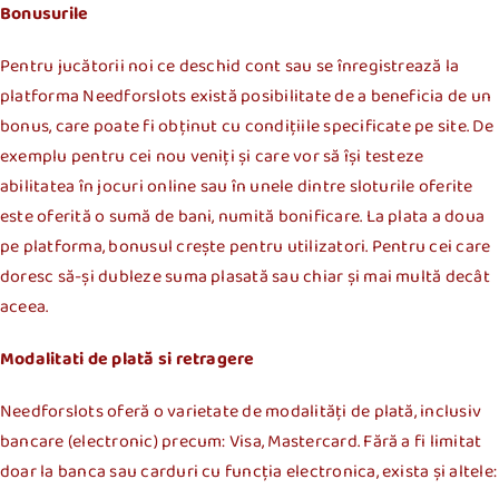
Bonusurile
Pentru jucătorii noi ce deschid cont sau se înregistrează la
platforma Needforslots există posibilitate de a beneficia de un
bonus, care poate fi obținut cu condițiile specificate pe site. De
exemplu pentru cei nou veniți și care vor să își testeze
abilitatea în jocuri online sau în unele dintre sloturile oferite
este oferită o sumă de bani, numită bonificare. La plata a doua
pe platforma, bonusul crește pentru utilizatori. Pentru cei care
doresc să-și dubleze suma plasată sau chiar și mai multă decât
aceea.
Modalitati de plată si retragere
Needforslots oferă o varietate de modalități de plată, inclusiv
bancare (electronic) precum: Visa, Mastercard. Fără a fi limitat
doar la banca sau carduri cu funcția electronica, exista și altele: