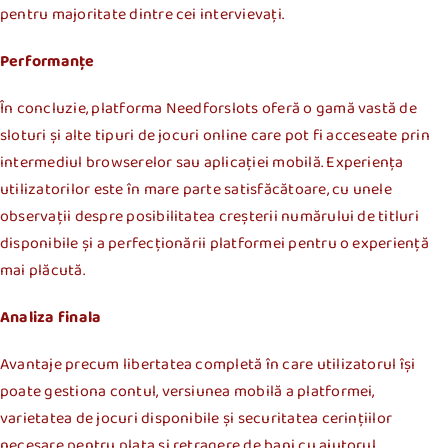
pentru majoritate dintre cei intervievați.
Performanțe
În concluzie, platforma Needforslots oferă o gamă vastă de
sloturi și alte tipuri de jocuri online care pot fi acceseate prin
intermediul browserelor sau aplicației mobilă. Experiența
utilizatorilor este în mare parte satisfăcătoare, cu unele
observații despre posibilitatea creșterii numărului de titluri
disponibile și a perfecționării platformei pentru o experiență
mai plăcută.
Analiza finala
Avantaje precum libertatea completă în care utilizatorul își
poate gestiona contul, versiunea mobilă a platformei,
varietatea de jocuri disponibile și securitatea cerințiilor
necesare pentru plata si retragere de bani cu ajutorul