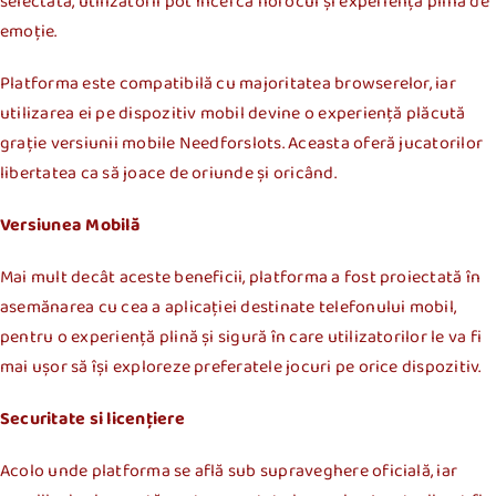
selectată, utilizatorii pot încerca norocul și experiența plină de
emoție.
Platforma este compatibilă cu majoritatea browserelor, iar
utilizarea ei pe dispozitiv mobil devine o experiență plăcută
grație versiunii mobile Needforslots. Aceasta oferă jucatorilor
libertatea ca să joace de oriunde și oricând.
Versiunea Mobilă
Mai mult decât aceste beneficii, platforma a fost proiectată în
asemănarea cu cea a aplicației destinate telefonului mobil,
pentru o experiență plină și sigură în care utilizatorilor le va fi
mai ușor să își exploreze preferatele jocuri pe orice dispozitiv.
Securitate si licențiere
Acolo unde platforma se află sub supraveghere oficială, iar