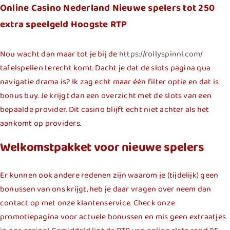
Online Casino Nederland Nieuwe spelers tot 250
extra speelgeld Hoogste RTP
Nou wacht dan maar tot je bij de
https://rollyspinnl.com/
tafelspellen terecht komt. Dacht je dat de slots pagina qua
navigatie drama is? Ik zag echt maar één filter optie en dat is
bonus buy. Je krijgt dan een overzicht met de slots van een
bepaalde provider. Dit casino blijft echt niet achter als het
aankomt op providers.
Welkomstpakket voor nieuwe spelers
Er kunnen ook andere redenen zijn waarom je (tijdelijk) geen
bonussen van ons krijgt, heb je daar vragen over neem dan
contact op met onze klantenservice. Check onze
promotiepagina voor actuele bonussen en mis geen extraatjes