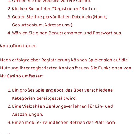
Öffnen Sie die Website von Nv Casino.
Klicken Sie auf den "Registrieren" Button.
Geben Sie Ihre persönlichen Daten ein (Name,
Geburtsdatum, Adresse usw.).
Wählen Sie einen Benutzernamen und Passwort aus.
Kontofunktionen
Nach erfolgreicher Registrierung können Spieler sich auf die
Nutzung ihrer registrierten Kontos freuen. Die Funktionen von
Nv Casino umfassen:
Ein großes Spielangebot, das über verschiedene
Kategorien bereitgestellt wird.
Eine Vielzahl an Zahlungsverfahren für Ein- und
Auszahlungen.
Einen mobile-freundlichen Betrieb der Plattform.