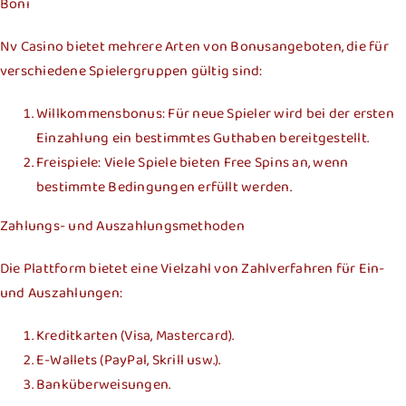
Boni
Nv Casino bietet mehrere Arten von Bonusangeboten, die für
verschiedene Spielergruppen gültig sind:
Willkommensbonus: Für neue Spieler wird bei der ersten
Einzahlung ein bestimmtes Guthaben bereitgestellt.
Freispiele: Viele Spiele bieten Free Spins an, wenn
bestimmte Bedingungen erfüllt werden.
Zahlungs- und Auszahlungsmethoden
Die Plattform bietet eine Vielzahl von Zahlverfahren für Ein-
und Auszahlungen:
Kreditkarten (Visa, Mastercard).
E-Wallets (PayPal, Skrill usw.).
Banküberweisungen.