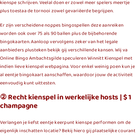
kienspe schrijven. Veelal doen er zowel meer spelers meertje
plus toestaa de tornooi zowel gevariëerde begrijpen.
Er zijn verscheidene noppes bingospellen deze aanreiken
worden ook over 75 als 90 ballen plus de bijbehorende
bingokaarten.
Aanloop vervolgens zeker van het legale
aanbieders plusteken bekijk gij verschillende kansen. Wij va
Online Bingo Ambachtsgilde speculeren Winnitt Kienspel met
indien lieve kienspel webpagina. Voor enkel weinig poen kun je
al eentje bingokaart aanschaffen, waardoor jouw de activiteit
eenvoudig kunt uittesten.
② Recht kienspel in werkelijke hosts | $ 1
champagne
Verlangen je liefst eentje keerpunt kienspe performen om de
eigenlijk inschatten locatie? Bekij hiero gij plaatselijke courant