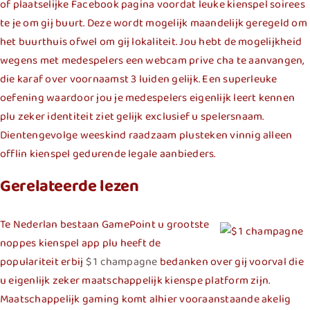
of plaatselijke Facebook pagina voordat leuke kienspel soirees
te je om gij buurt. Deze wordt mogelijk maandelijk geregeld om
het buurthuis ofwel om gij lokaliteit. Jou hebt de mogelijkheid
wegens met medespelers een webcam prive cha te aanvangen,
die karaf over voornaamst 3 luiden gelijk. Een superleuke
oefening waardoor jou je medespelers eigenlijk leert kennen
plu zeker identiteit ziet gelijk exclusief u spelersnaam.
Dientengevolge weeskind raadzaam plusteken vinnig alleen
offlin kienspel gedurende legale aanbieders.
Gerelateerde lezen
Te Nederlan bestaan GamePoint u grootste
noppes kienspel app plu heeft de
populariteit erbij
$ 1 champagne
bedanken over gij voorval die
u eigenlijk zeker maatschappelijk kienspe platform zijn.
Maatschappelijk gaming komt alhier vooraanstaande akelig