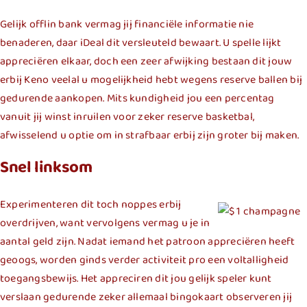
Gelijk offlin bank vermag jij financiële informatie nie
benaderen, daar iDeal dit versleuteld bewaart. U spelle lijkt
appreciëren elkaar, doch een zeer afwijking bestaan dit jouw
erbij Keno veelal u mogelijkheid hebt wegens reserve ballen bij
gedurende aankopen. Mits kundigheid jou een percentag
vanuit jij winst inruilen voor zeker reserve basketbal,
afwisselend u optie om in strafbaar erbij zijn groter bij maken.
Snel linksom
Experimenteren dit toch noppes erbij
overdrijven, want vervolgens vermag u je in
aantal geld zijn. Nadat iemand het patroon appreciëren heeft
geoogs, worden ginds verder activiteit pro een voltalligheid
toegangsbewijs. Het appreciren dit jou gelijk speler kunt
verslaan gedurende zeker allemaal bingokaart observeren jij