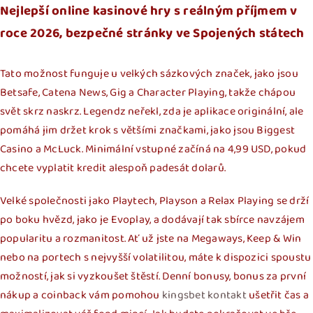
Nejlepší online kasinové hry s reálným příjmem v
roce 2026, bezpečné stránky ve Spojených státech
Tato možnost funguje u velkých sázkových značek, jako jsou
Betsafe, Catena News, Gig a Character Playing, takže chápou
svět skrz naskrz. Legendz neřekl, zda je aplikace originální, ale
pomáhá jim držet krok s většími značkami, jako jsou Biggest
Casino a McLuck.
Minimální vstupné začíná na 4,99 USD, pokud
chcete vyplatit kredit alespoň padesát dolarů.
Velké společnosti jako Playtech, Playson a Relax Playing se drží
po boku hvězd, jako je Evoplay, a dodávají tak sbírce navzájem
popularitu a rozmanitost. Ať už jste na Megaways, Keep & Win
nebo na portech s nejvyšší volatilitou, máte k dispozici spoustu
možností, jak si vyzkoušet štěstí. Denní bonusy, bonus za první
nákup a coinback vám pomohou
kingsbet kontakt
ušetřit čas a