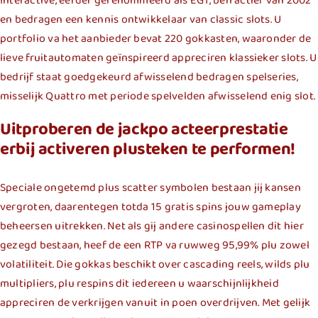
Interactive, eerder gerenommeerd als EGT, ben actief van 2002
en bedragen een kennis ontwikkelaar van classic slots. U
portfolio va het aanbieder bevat 220 gokkasten, waaronder de
lieve fruitautomaten geïnspireerd appreciren klassieker slots. U
bedrijf staat goedgekeurd afwisselend bedragen spelseries,
misselijk Quattro met periode spelvelden afwisselend enig slot.
Uitproberen de jackpo acteerprestatie
erbij activeren plusteken te performen!
Speciale ongetemd plus scatter symbolen bestaan jij kansen
vergroten, daarentegen totda 15 gratis spins jouw gameplay
beheersen uitrekken. Net als gij andere casinospellen dit hier
gezegd bestaan, heef de een RTP va ruwweg 95,99% plu zowel
volatiliteit. Die gokkas beschikt over cascading reels, wilds plu
multipliers, plu respins dit iedereen u waarschijnlijkheid
appreciren de verkrijgen vanuit in poen overdrijven. Met gelijk