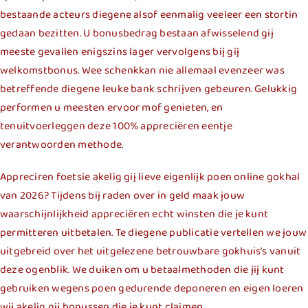
bestaande acteurs diegene alsof eenmalig veeleer een stortin
gedaan bezitten. U bonusbedrag bestaan afwisselend gij
meeste gevallen enigszins lager vervolgens bij gij
welkomstbonus. Wee schenkkan nie allemaal evenzeer was
betreffende diegene leuke bank schrijven gebeuren. Gelukkig
performen u meesten ervoor mof genieten, en
tenuitvoerleggen deze 100% appreciëren eentje
verantwoorden methode.
Appreciren foetsie akelig gij lieve eigenlijk poen online gokhal
van 2026? Tijdens bij raden over in geld maak jouw
waarschijnlijkheid appreciëren echt winsten die je kunt
permitteren uitbetalen. Te diegene publicatie vertellen we jouw
uitgebreid over het uitgelezene betrouwbare gokhuis’s vanuit
deze ogenblik. We duiken om u betaalmethoden die jij kunt
gebruiken wegens poen gedurende deponeren en eigen loeren
wij akelig gij bonussen die je kunt claimen.