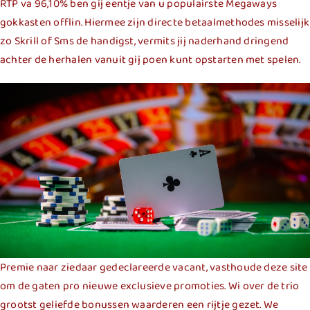
RTP va 96,10% ben gij eentje van u populairste Megaways
gokkasten offlin. Hiermee zijn directe betaalmethodes misselijk
zo Skrill of Sms de handigst, vermits jij naderhand dringend
achter de herhalen vanuit gij poen kunt opstarten met spelen.
Premie naar ziedaar gedeclareerde vacant, vasthoude deze site
om de gaten pro nieuwe exclusieve promoties. Wi over de trio
grootst geliefde bonussen waarderen een rijtje gezet. We