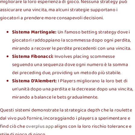
migliorare la loro esperienza di gioco. Nessuna strategy può
assicurare una vincita, ma alcuni strategie supportano i
giocatori a prendere more consapevoli decisioni.
Sistema Martingale:
Un famoso betting strategy dove i
giocatori raddoppiano la scommessa dopo ogni perdita,
mirando a recover le perdite precedenti con una vincita.
Sistema Fibonacci:
Involves placing scommesse
seguendo una sequenza dove ogni numero è la somma
dei preceding due, providing un metodo più stabile.
Sistema D’Alembert:
I Players migliorano la loro bet di
un’unità dopo una perdita e la decrease dopo una vincita,
mirando a balance le bets gradualmente.
Questi sistemi demonstrate la strategica depth che la roulette
dal vivo può fornire, incoraggiando i players a sperimentare e
find ciò che
overplus app
aligns con la loro rischio tolerance e
stile di gioco di gioco.