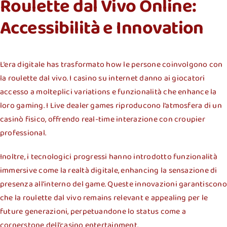
Roulette dal Vivo Online:
Accessibilità e Innovation
L’era digitale has trasformato how le persone coinvolgono con
la roulette dal vivo. I casino su internet danno ai giocatori
accesso a molteplici variations e funzionalità che enhance la
loro gaming. I Live dealer games riproducono l’atmosfera di un
casinò fisico, offrendo real-time interazione con croupier
professional.
Inoltre, i tecnologici progressi hanno introdotto funzionalità
immersive come la realtà digitale, enhancing la sensazione di
presenza all’interno del game. Queste innovazioni garantiscono
che la roulette dal vivo remains relevant e appealing per le
future generazioni, perpetuandone lo status come a
cornerstone dell’casino entertainment.