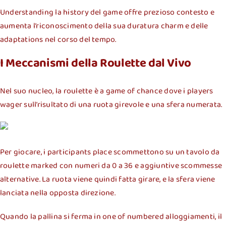
Understanding la history del game offre prezioso contesto e
aumenta l’riconoscimento della sua duratura charm e delle
adaptations nel corso del tempo.
I Meccanismi della Roulette dal Vivo
Nel suo nucleo, la roulette è a game of chance dove i players
wager sull’risultato di una ruota girevole e una sfera numerata.
Per giocare, i participants place scommettono su un tavolo da
roulette marked con numeri da 0 a 36 e aggiuntive scommesse
alternative. La ruota viene quindi fatta girare, e la sfera viene
lanciata nella opposta direzione.
Quando la pallina si ferma in one of numbered alloggiamenti, il