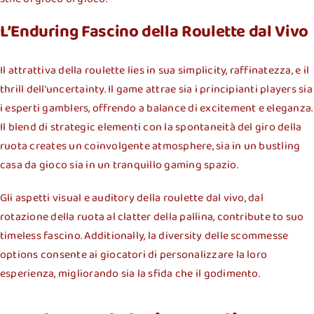
L’Enduring Fascino della Roulette dal Vivo
Il attrattiva della roulette lies in sua simplicity, raffinatezza, e il
thrill dell’uncertainty. Il game attrae sia i principianti players sia
i esperti gamblers, offrendo a balance di excitement e eleganza.
Il blend di strategic elementi con la spontaneità del giro della
ruota creates un coinvolgente atmosphere, sia in un bustling
casa da gioco sia in un tranquillo gaming spazio.
Gli aspetti visual e auditory della roulette dal vivo, dal
rotazione della ruota al clatter della pallina, contribute to suo
timeless fascino. Additionally, la diversity delle scommesse
options consente ai giocatori di personalizzare la loro
esperienza, migliorando sia la sfida che il godimento.