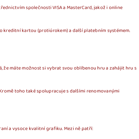
třednictvím společnosti VISA a MasterCard, jakož i online
kreditní kartou (protiúrokem) a další platebním systémem.
, že máte možnost si vybrat svou oblíbenou hru a zahájit hru s
n. Kromě toho také spolupracuje s dalšími renomovanými
í a vysoce kvalitní grafiku. Mezi ně patří: