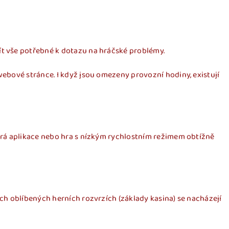
ít vše potřebné k dotazu na hráčské problémy.
ebové stránce. I když jsou omezeny provozní hodiny, existují
terá aplikace nebo hra s nízkým rychlostním režimem obtížně
ch oblíbených herních rozvrzích (základy kasina) se nacházejí