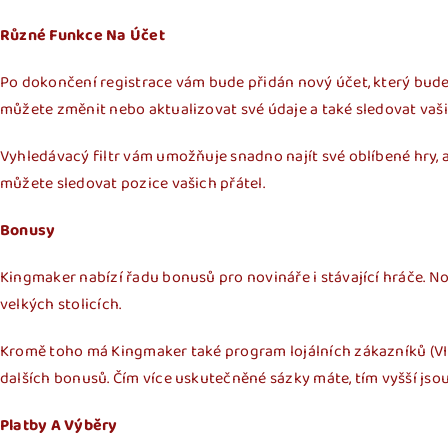
Různé Funkce Na Účet
Po dokončení registrace vám bude přidán nový účet, který budet
můžete změnit nebo aktualizovat své údaje a také sledovat vaši h
Vyhledávacý filtr vám umožňuje snadno najít své oblíbené hry, a 
můžete sledovat pozice vašich přátel.
Bonusy
Kingmaker nabízí řadu bonusů pro novináře i stávající hráče. Nov
velkých stolicích.
Kromě toho má Kingmaker také program lojálních zákazníků (VIP
dalších bonusů. Čím více uskutečněné sázky máte, tím vyšší js
Platby A Výběry