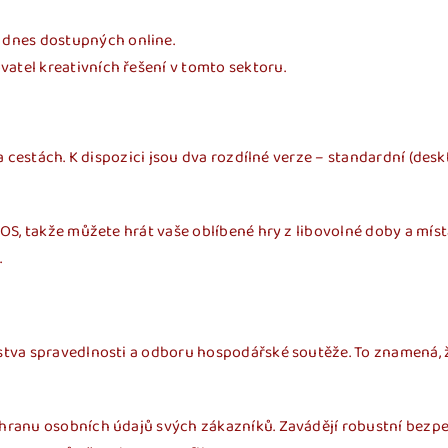
 dnes dostupných online.
vatel kreativních řešení v tomto sektoru.
 cestách. K dispozici jsou dva rozdílné verze – standardní (desk
OS, takže můžete hrát vaše oblíbené hry z libovolné doby a míst
.
stva spravedlnosti a odboru hospodářské soutěže. To znamená,
ranu osobních údajů svých zákazníků. Zavádějí robustní bezpečn