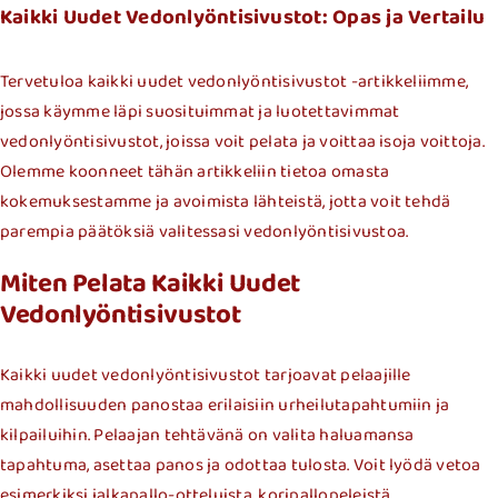
Kaikki Uudet Vedonlyöntisivustot: Opas ja Vertailu
Tervetuloa kaikki uudet vedonlyöntisivustot -artikkeliimme,
jossa käymme läpi suosituimmat ja luotettavimmat
vedonlyöntisivustot, joissa voit pelata ja voittaa isoja voittoja.
Olemme koonneet tähän artikkeliin tietoa omasta
kokemuksestamme ja avoimista lähteistä, jotta voit tehdä
parempia päätöksiä valitessasi vedonlyöntisivustoa.
Miten Pelata Kaikki Uudet
Vedonlyöntisivustot
Kaikki uudet vedonlyöntisivustot tarjoavat pelaajille
mahdollisuuden panostaa erilaisiin urheilutapahtumiin ja
kilpailuihin. Pelaajan tehtävänä on valita haluamansa
tapahtuma, asettaa panos ja odottaa tulosta. Voit lyödä vetoa
esimerkiksi jalkapallo-otteluista, koripallopeleistä,