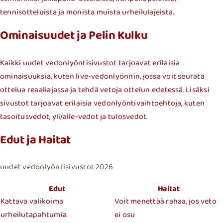
tennisotteluista ja monista muista urheilulajeista.
Ominaisuudet ja Pelin Kulku
Kaikki uudet vedonlyöntisivustot tarjoavat erilaisia
ominaisuuksia, kuten live-vedonlyönnin, jossa voit seurata
ottelua reaaliajassa ja tehdä vetoja ottelun edetessä. Lisäksi
sivustot tarjoavat erilaisia vedonlyöntivaihtoehtoja, kuten
tasoitusvedot, yli/alle-vedot ja tulosvedot.
Edut ja Haitat
uudet vedonlyöntisivustot 2026
Edut
Haitat
Kattava valikoima
Voit menettää rahaa, jos veto
urheilutapahtumia
ei osu