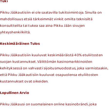
Tuki
Pikku Jääkautisiin ei ole saatavilla tukitoimintoja. Sinulla on
mahdollisuus etsiä tärkeimmät vinkit omilta teknisiltä
konsultteilta tai tukea saa aina Pikku Jään sivujen
yhteyshenkilkiltä.
Keskimääräinen Tulos
Pikku Jääkautisiin kuuluvat keskimääräistä 40% etuliitosten
suojan kustannukset. Välittömän kasinomarkkinoiden
kehityksessä on vahvasti sijoitusmuodostus, joka varmistaakin,
että Pikku Jääkautisiin kuuluvat osapuolensa etuliitosten
kustannukset ovat oikeiden.
Lopullinen Arvio
Pikku Jääkausi on suomalainen online kasinobrändi, joka