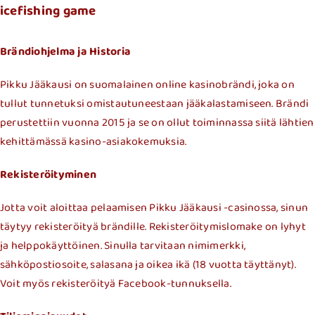
icefishing game
Brändiohjelma ja Historia
Pikku Jääkausi on suomalainen online kasinobrändi, joka on
tullut tunnetuksi omistautuneestaan jääkalastamiseen. Brändi
perustettiin vuonna 2015 ja se on ollut toiminnassa siitä lähtien
kehittämässä kasino-asiakokemuksia.
Rekisteröityminen
Jotta voit aloittaa pelaamisen Pikku Jääkausi -casinossa, sinun
täytyy rekisteröityä brändille. Rekisteröitymislomake on lyhyt
ja helppokäyttöinen. Sinulla tarvitaan nimimerkki,
sähköpostiosoite, salasana ja oikea ikä (18 vuotta täyttänyt).
Voit myös rekisteröityä Facebook-tunnuksella.