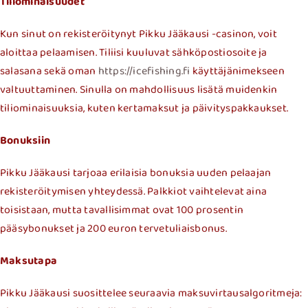
Tiliominaisuudet
Kun sinut on rekisteröitynyt Pikku Jääkausi -casinon, voit
aloittaa pelaamisen. Tiliisi kuuluvat sähköpostiosoite ja
salasana sekä oman
https://icefishing.fi
käyttäjänimekseen
valtuuttaminen. Sinulla on mahdollisuus lisätä muidenkin
tiliominaisuuksia, kuten kertamaksut ja päivityspakkaukset.
Bonuksiin
Pikku Jääkausi tarjoaa erilaisia bonuksia uuden pelaajan
rekisteröitymisen yhteydessä. Palkkiot vaihtelevat aina
toisistaan, mutta tavallisimmat ovat 100 prosentin
pääsybonukset ja 200 euron tervetuliaisbonus.
Maksutapa
Pikku Jääkausi suosittelee seuraavia maksuvirtausalgoritmeja: