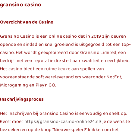
gransino casino
Overzicht van de Casino
Gransino Casino is een online casino dat in 2019 zijn deuren
opende en sindsdien snel groeiend is uitgegroeid tot een top-
casino. Het wordt geëxploiteerd door Gransino Limited, een
bedrijf met een reputatie die stelt aan kwaliteit en eerlijkheid.
Het casino biedt een ruime keuze aan spellen van
vooraanstaande softwareleveranciers waaronder NetEnt,
Microgaming en Play’n GO.
Inschrijvingsproces
Het inschrijven bij Gransino Casino is eenvoudig en snelt op.
Eerst moet
https://gransino-casino-online24.nl/
je de website
bezoeken en op de knop "Nieuwe speler?" klikken om het