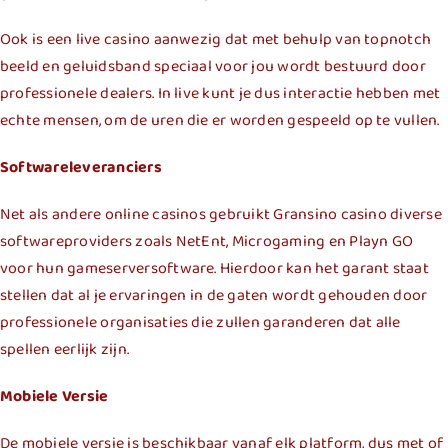
Ook is een live casino aanwezig dat met behulp van topnotch
beeld en geluidsband speciaal voor jou wordt bestuurd door
professionele dealers. In live kunt je dus interactie hebben met
echte mensen, om de uren die er worden gespeeld op te vullen.
Softwareleveranciers
Net als andere online casinos gebruikt Gransino casino diverse
softwareproviders zoals NetEnt, Microgaming en Playn GO
voor hun gameserversoftware. Hierdoor kan het garant staat
stellen dat al je ervaringen in de gaten wordt gehouden door
professionele organisaties die zullen garanderen dat alle
spellen eerlijk zijn.
Mobiele Versie
De mobiele versie is beschikbaar vanaf elk platform, dus met of