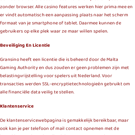
zonder browser. Alle casino features werken hier prima mee en
er vindt automatisch een aanpassing plaats naar het scherm
formaat van je smartphone of tablet. Daarmee kunnen de
gebruikers op elke plek waar ze maar willen spelen.
Beveiliging En Licentie
Gransino heeft een licentie die is beheerd door de Malta
Gaming Authority en dus zouden er geen problemen zijn met
belastingvrijstelling voor spelers uit Nederland. Voor
transacties werden SSL-encryptietechnologieën gebruikt om
alle financiële data veilig te stellen.
Klantenservice
De klantenservicewebpagina is gemakkelijk bereikbaar, maar
ook kan je per telefoon of mail contact opnemen met de