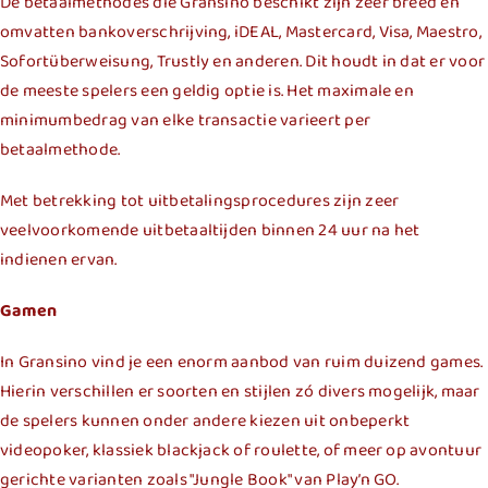
De betaalmethodes die Gransino beschikt zijn zeer breed en
omvatten bankoverschrijving, iDEAL, Mastercard, Visa, Maestro,
Sofortüberweisung, Trustly en anderen. Dit houdt in dat er voor
de meeste spelers een geldig optie is. Het maximale en
minimumbedrag van elke transactie varieert per
betaalmethode.
Met betrekking tot uitbetalingsprocedures zijn zeer
veelvoorkomende uitbetaaltijden binnen 24 uur na het
indienen ervan.
Gamen
In Gransino vind je een enorm aanbod van ruim duizend games.
Hierin verschillen er soorten en stijlen zó divers mogelijk, maar
de spelers kunnen onder andere kiezen uit onbeperkt
videopoker, klassiek blackjack of roulette, of meer op avontuur
gerichte varianten zoals "Jungle Book" van Play’n GO.