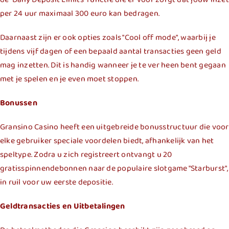
per 24 uur maximaal 300 euro kan bedragen.
Daarnaast zijn er ook opties zoals "Cool off mode", waarbij je
tijdens vijf dagen of een bepaald aantal transacties geen geld
mag inzetten. Dit is handig wanneer je te ver heen bent gegaan
met je spelen en je even moet stoppen.
Bonussen
Gransino Casino heeft een uitgebreide bonusstructuur die voor
elke gebruiker speciale voordelen biedt, afhankelijk van het
speltype. Zodra u zich registreert ontvangt u 20
gratisspinnendebonnen naar de populaire slotgame "Starburst",
in ruil voor uw eerste depositie.
Geldtransacties en Uitbetalingen