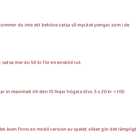
 kommer du inte att behöva satsa så mycket pengar, som i de
t satsa mer än 50 kr för en enskild rut.
in maximalt till den 10 linjer högsta (dvs. 5 x 20 kr = 100
et även finns en mobil version av spelet vilket gör det lämpligt