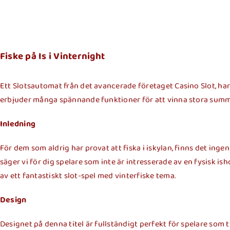
Fiske på Is i Vinternight
Ett Slotsautomat från det avancerade företaget Casino Slot, har
erbjuder många spännande funktioner för att vinna stora summ
Inledning
För dem som aldrig har provat att fiska i iskylan, finns det inge
säger vi för dig spelare som inte är intresserade av en fysisk is
av ett fantastiskt slot-spel med vinterfiske tema.
Design
Designet på denna titel är fullständigt perfekt för spelare som 