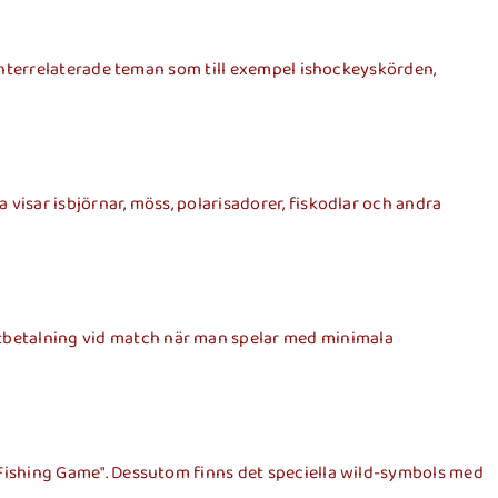
a vinterrelaterade teman som till exempel ishockeyskörden,
a visar isbjörnar, möss, polarisadorer, fiskodlar och andra
 utbetalning vid match när man spelar med minimala
ce Fishing Game". Dessutom finns det speciella wild-symbols med