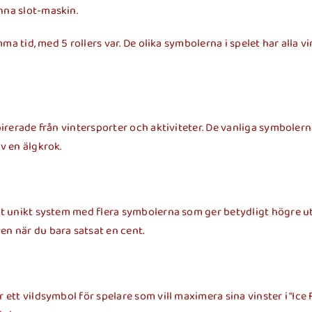
nna slot-maskin.
samma tid, med 5 rollers var. De olika symbolerna i spelet har all
pirerade från vintersporter och aktiviteter. De vanliga symbolern
v en älgkrok.
 ett unikt system med flera symbolerna som ger betydligt högre
en när du bara satsat en cent.
r ett vildsymbol för spelare som vill maximera sina vinster i "I