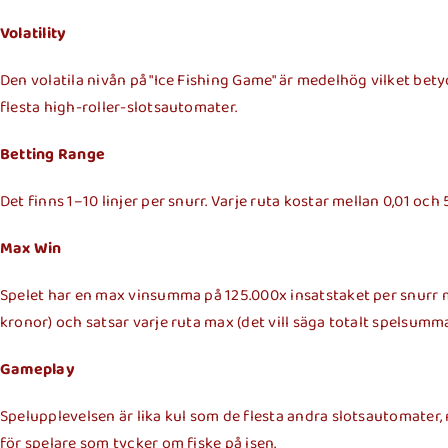
Volatility
Den volatila nivån på "Ice Fishing Game" är medelhög vilket be
flesta high-roller-slotsautomater.
Betting Range
Det finns 1–10 linjer per snurr. Varje ruta kostar mellan 0,01 och 
Max Win
Spelet har en max vinsumma på 125.000x insatstaket per snurr med
kronor) och satsar varje ruta max (det vill säga totalt spelsumma
Gameplay
Spelupplevelsen är lika kul som de flesta andra slotsautomater, 
för spelare som tycker om fiske på isen.