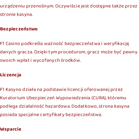
urządzeniu przenośnym. Oczywiście jest dostępne także przez
stronie kasyna.
Bezpieczeństwo
F1 Casino podkreśla ważność bezpieczeństwa i weryfikację
danych gracza. Dzięki tym procedurom, gracz może być pewny
swoich wpłat i wycofanych środków.
Liczencja
F1 Kasyno działa na podstawie licencji oferowanej przez
Kuratorium Ubezpieczeń Wypowiedzenia (CURA), któremu
podlega działalność hazardowa. Dodatkowo, strona kasyna
posiada specjalne certyfikaty bezpieczeństwa.
Wsparcie