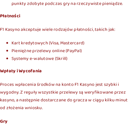
punkty zdobyte podczas gry na rzeczywiste pieniądze.
Płatności
F1 Kasyno akceptuje wiele rodzajów płatności, takich jak:
Kart kredytowych (Visa, Mastercard)
Pieniężne przelewy online (PayPal)
Systemy e-walutowe (Skrill)
Wpłaty i Wycofania
Proces wpłacenia środków na konto F1 Kasyno jest szybki i
wygodny. Z reguły wszystkie przelewy są weryfikowane przez
kasyno, a następnie dostarczane do gracza w ciągu kilku minut
od złożenia wniosku.
Gry