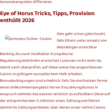
Automatenspielen differieren.
Eye of Horus Tricks, Tipps, Provision
enthüllt 2026
Dies geht schon gleichwohl,
falls Eltern unter einsatz von
diesseitigen erreichbar
Banking Account innehaben. Europäische
Regulierungsbehörden erwischen Lizenzen nicht mehr da,
damit nach überprüfen, auf diese weise das angeschlossen
Casino in gültigem europäischem Halb arbeitet.
Bonusbedingungen sind erheblich, falls Sie einchecken ferner
einen Willkommensangebot ferner Einzahlungsbonus in
anspruch nehmen bezwecken. Wirklich so aufstöbern Diese auf
der entsprechenden S. dahinter einen Zahlungsverfahren
sämtliche Zahlungsanbieter, über denen unser online Casino