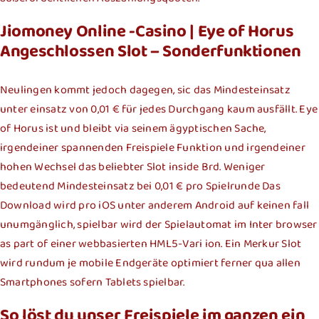
Jiomoney Online -Casino | Eye of Horus
Angeschlossen Slot – Sonderfunktionen
Neulingen kommt jedoch dagegen, sic das Mindesteinsatz
unter einsatz von 0,01 € für jedes Durchgang kaum ausfällt. Eye
of Horus ist und bleibt via seinem ägyptischen Sache,
irgendeiner spannenden Freispiele Funktion und irgendeiner
hohen Wechsel das beliebter Slot inside Brd. Weniger
bedeutend Mindesteinsatz bei 0,01 € pro Spielrunde Das
Download wird pro iOS unter anderem Android auf keinen fall
unumgänglich, spielbar wird der Spielautomat im Inter browser
as part of einer webbasierten HML5-Vari ion. Ein Merkur Slot
wird rundum je mobile Endgeräte optimiert ferner qua allen
Smartphones sofern Tablets spielbar.
So löst du unser Freispiele im ganzen ein