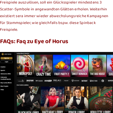
Freispiele auszulösen, soll ein Glücksspieler mindestens 3
Scatter-Symbole in angewandten Glätten erholen. Weiterhin
existiert sera immer wieder abwechslungsreiche Kampagnen
für Stammspieler, wie gleichfalls bspw. diese Spinback
Freispiele.
FAQs: Faq zu Eye of Horus