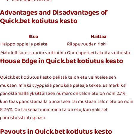
Advantages and Disadvantages of
Quick.bet kotiutus kesto
Etua
Haittaa
Helppo oppia ja pelata
Riippuvuuden riski
Mahdollisuus suuriin voittoihin
Onnenpeli, ei takuita voitoista
House Edge in Quick.bet kotiutus kesto
Quick.bet kotiutus kesto pelissä talon etu vaihtelee sen
mukaan, minkä tyyppisiä panoksia pelaaja tekee. Esimerkiksi
panostamalla yksittäiseen numeroon talon etu on noin 2,7%,
kun taas panostamalla punaiseen tai mustaan talon etu on noin
5,26%. On tärkeää huomioida talon etu, kun valitset
panostusstrategiaasi.
Payouts in Quick.bet kotiutus kesto