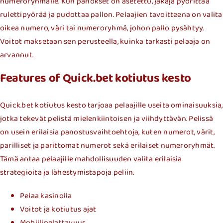
numeroryhmälle. Kun panokset on asetettu, jakaja pyörittää
rulettipyörää ja pudottaa pallon. Pelaajien tavoitteena on valita
oikea numero, väri tai numeroryhmä, johon pallo pysähtyy.
Voitot maksetaan sen perusteella, kuinka tarkasti pelaaja on
arvannut.
Features of Quick.bet kotiutus kesto
Quick.bet kotiutus kesto tarjoaa pelaajille useita ominaisuuksia,
jotka tekevät pelistä mielenkiintoisen ja viihdyttävän. Pelissä
on usein erilaisia panostusvaihtoehtoja, kuten numerot, värit,
parilliset ja parittomat numerot sekä erilaiset numeroryhmät.
Tämä antaa pelaajille mahdollisuuden valita erilaisia
strategioita ja lähestymistapoja peliin.
Pelaa kasinolla
Voitot ja kotiutus ajat
Mobiilipelattavuus