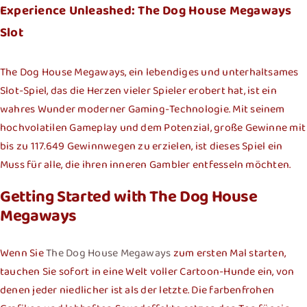
Experience Unleashed: The Dog House Megaways
Slot
The Dog House Megaways, ein lebendiges und unterhaltsames
Slot-Spiel, das die Herzen vieler Spieler erobert hat, ist ein
wahres Wunder moderner Gaming-Technologie. Mit seinem
hochvolatilen Gameplay und dem Potenzial, große Gewinne mit
bis zu 117.649 Gewinnwegen zu erzielen, ist dieses Spiel ein
Muss für alle, die ihren inneren Gambler entfesseln möchten.
Getting Started with The Dog House
Megaways
Wenn Sie
The Dog House Megaways
zum ersten Mal starten,
tauchen Sie sofort in eine Welt voller Cartoon-Hunde ein, von
denen jeder niedlicher ist als der letzte. Die farbenfrohen