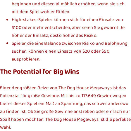
beginnen und diesen allmählich erhöhen, wenn sie sich
mit dem Spiel wohler fühlen.
High-stakes-Spieler können sich für einen Einsatz von
$100 oder mehr entscheiden, aber seien Sie gewarnt: Je
höher der Einsatz, desto höher das Risiko.
Spieler, die eine Balance zwischen Risiko und Belohnung
suchen, können einen Einsatz von $20 oder $50
ausprobieren.
The Potential for Big Wins
Einer der größten Reize von The Dog House Megaways ist das
Potenzial für große Gewinne. Mit bis zu 117.649 Gewinnwegen
bietet dieses Spiel ein Maß an Spannung, das schwer anderswo
zu finden ist. Ob Sie große Gewinne anstreben oder einfach nur
Spaß haben möchten, The Dog House Megaways ist die perfekte
Wahl.