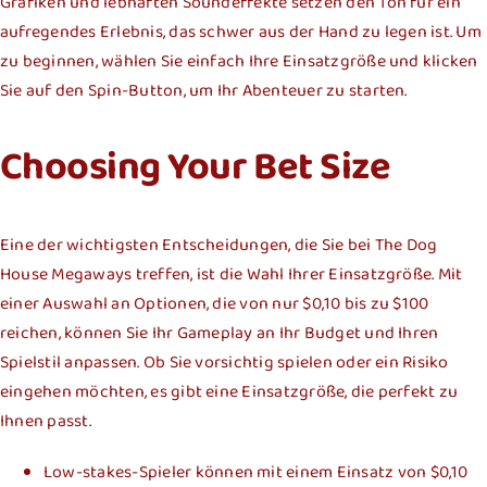
Grafiken und lebhaften Soundeffekte setzen den Ton für ein
aufregendes Erlebnis, das schwer aus der Hand zu legen ist. Um
zu beginnen, wählen Sie einfach Ihre Einsatzgröße und klicken
Sie auf den Spin-Button, um Ihr Abenteuer zu starten.
Choosing Your Bet Size
Eine der wichtigsten Entscheidungen, die Sie bei The Dog
House Megaways treffen, ist die Wahl Ihrer Einsatzgröße. Mit
einer Auswahl an Optionen, die von nur $0,10 bis zu $100
reichen, können Sie Ihr Gameplay an Ihr Budget und Ihren
Spielstil anpassen. Ob Sie vorsichtig spielen oder ein Risiko
eingehen möchten, es gibt eine Einsatzgröße, die perfekt zu
Ihnen passt.
Low-stakes-Spieler können mit einem Einsatz von $0,10