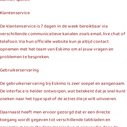
Klantenservice
De klantenservice is 7 dagen in de week bereikbaar via
verschillende communicatieve kanalen zoals email, live chat of
telefoon. Via hun officiële website kun je altijd contact
opnemen met het team van Eskimo om al jouw vragen en
problemen te bespreken.
Gebruikerservaring
De gebruikerservaring bij Eskimo is zeer soepel en aangenaam.
De interface is helder ontworpen, wat betekent dat je snel kunt
zoeken naar het type spel of de acties die je wilt uitvoeren.
Daarnaast heeft men ervoor gezorgd dat er een directe
toegang wordt gegeven tot verschillende tabbladen en