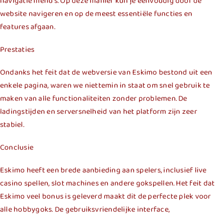
navigatie menu’s. Op deze manier kun je eenvoudig door de
website navigeren en op de meest essentiële functies en
features afgaan.
Prestaties
Ondanks het feit dat de webversie van Eskimo bestond uit een
enkele pagina, waren we niettemin in staat om snel gebruik te
maken van alle functionaliteiten zonder problemen. De
ladingstijden en serversnelheid van het platform zijn zeer
stabiel.
Conclusie
Eskimo heeft een brede aanbieding aan spelers, inclusief live
casino spellen, slot machines en andere gokspellen. Het feit dat
Eskimo veel bonus is geleverd maakt dit de perfecte plek voor
alle hobbygoks. De gebruiksvriendelijke interface,