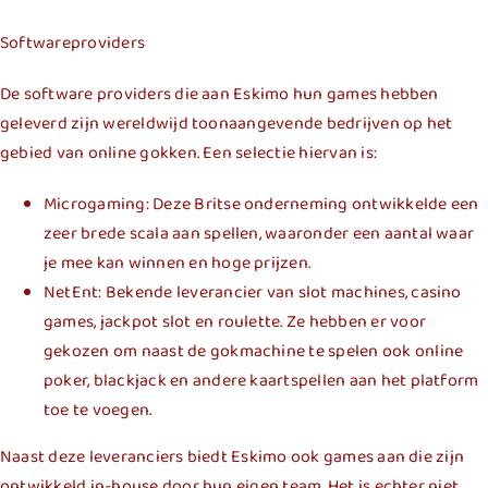
Softwareproviders
De software providers die aan Eskimo hun games hebben
geleverd zijn wereldwijd toonaangevende bedrijven op het
gebied van online gokken. Een selectie hiervan is:
Microgaming: Deze Britse onderneming ontwikkelde een
zeer brede scala aan spellen, waaronder een aantal waar
je mee kan winnen en hoge prijzen.
NetEnt: Bekende leverancier van slot machines, casino
games, jackpot slot en roulette. Ze hebben er voor
gekozen om naast de gokmachine te spelen ook online
poker, blackjack en andere kaartspellen aan het platform
toe te voegen.
Naast deze leveranciers biedt Eskimo ook games aan die zijn
ontwikkeld in-house door hun eigen team. Het is echter niet