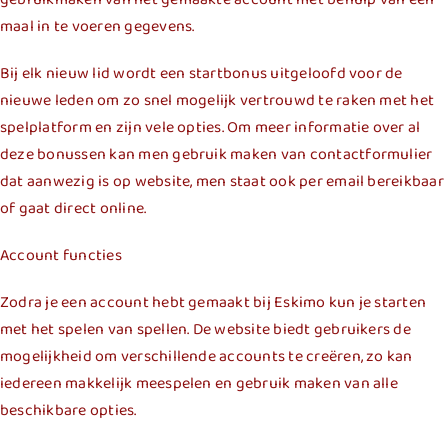
maal in te voeren gegevens.
Bij elk nieuw lid wordt een startbonus uitgeloofd voor de
nieuwe leden om zo snel mogelijk vertrouwd te raken met het
spelplatform en zijn vele opties. Om meer informatie over al
deze bonussen kan men gebruik maken van contactformulier
dat aanwezig is op website, men staat ook per email bereikbaar
of gaat direct online.
Account functies
Zodra je een account hebt gemaakt bij Eskimo kun je starten
met het spelen van spellen. De website biedt gebruikers de
mogelijkheid om verschillende accounts te creëren, zo kan
iedereen makkelijk meespelen en gebruik maken van alle
beschikbare opties.