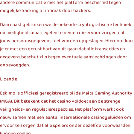
andere communicatie met het platform beschermd tegen
mogelijke hacking of inbraak door hackers.
Daarnaast gebruiken we de bekende cryptografische techniek
om veiligheidsmaatregelen te nemen die ervoor zorgen dat
jouw persoonsgegevens niet worden opgeslagen. Hierdoor kan
je er met een gerust hart vanuit gaan dat alle transacties en
gegevens beschut zijn tegen eventuele aanslechtingen door
onbevoegden.
Licentie
Eskimo is officieel geregistreerd bij de Malta Gaming Authority
(MGA). Dit betekent dat het casino voldoet aan de strenge
veiligheids- en regulatierespecties. Het platform werkt ook
nauw samen met een aantal internationale casinogeluiden om
ervoor te zorgen dat alle spelers onder dezelfde voorwaarden
kunnen spelen.