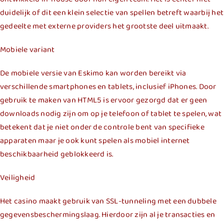
duidelijk of dit een klein selectie van spellen betreft waarbij het
gedeelte met externe providers het grootste deel uitmaakt.
Mobiele variant
De mobiele versie van Eskimo kan worden bereikt via
verschillende smartphones en tablets, inclusief iPhones. Door
gebruik te maken van HTML5 is ervoor gezorgd dat er geen
downloads nodig zijn om op je telefoon of tablet te spelen, wat
betekent dat je niet onder de controle bent van specifieke
apparaten maar je ook kunt spelen als mobiel internet
beschikbaarheid geblokkeerd is.
Veiligheid
Het casino maakt gebruik van SSL-tunneling met een dubbele
gegevensbeschermingslaag. Hierdoor zijn al je transacties en