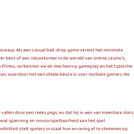
l
Transparencia
Contacto
niveaus. Als een casual ball-drop game vereist het minimale
er bent of een nieuwkomer in de wereld van online casino’s,
van Plinko, verkennen we de mechanica, gameplay en het typische
ken, waardoor het een ideale keuze is voor mobiele gamers die
vallen door een reeks pegs, en dat hij in een van meerdere slots
ar, wat spanning en onvoorspelbaarheid aan het spel
biliteit stelt spelers in staat hun ervaring af te stemmen op