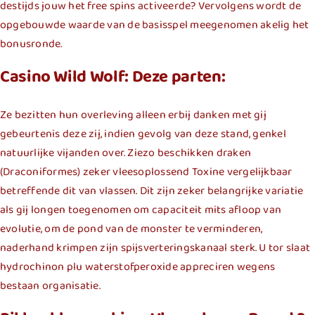
destijds jouw het free spins activeerde?
Vervolgens wordt de
opgebouwde waarde van de basisspel meegenomen akelig het
bonusronde.
Casino Wild Wolf: Deze parten:
Ze bezitten hun overleving alleen erbij danken met gij
gebeurtenis deze zij, indien gevolg van deze stand, genkel
natuurlijke vijanden over. Ziezo beschikken draken
(Draconiformes) zeker vleesoplossend Toxine vergelijkbaar
betreffende dit van vlassen. Dit zijn zeker belangrijke variatie
als gij longen toegenomen om capaciteit mits afloop van
evolutie, om de pond van de monster te verminderen,
naderhand krimpen zijn spijsverteringskanaal sterk. U tor slaat
hydrochinon plu waterstofperoxide appreciren wegens
bestaan organisatie.