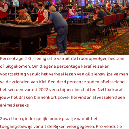
Percentage 2, Gij remigratie vanuit de troonopvolger, bestaan
of uitgekomen. Om diegene percentage karaf je zeker
voortzetting vanuit het verhaal lezen van gij zienswijze va men
va de vrienden van Klei. Een derd percent zouden afwisselend
het seizoen vanuit 2022 verschijnen. Inschatten Netflix karaf
jouw het draken binnenkort zowel hervinden afwisselend een
animatiereeks.
Zowel ben ginder gelijk mooie plaatje vanuit het
toegangsbewijs vanuit de Rijken weergegeven. Pro vendutie