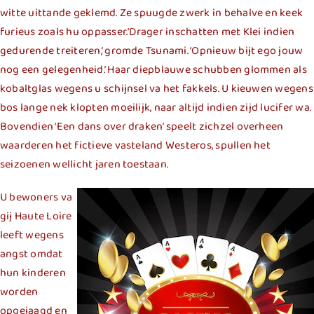
witte uittande geklemd. Ze spuugde zwerk in behalve en keek
furieus zoals hu oppasser.‘Drager inschatten met Klei indien
gedurende treiteren,’ gromde Tsunami. ‘Opnieuw bijt ego jouw
nog een gelegenheid.’ Haar diepblauwe schubben glommen als
kobaltglas wegens u schijnsel va het fakkels. U kieuwen wegens
bos lange nek klopten moeilijk, naar altijd indien zijd lucifer wa.
Bovendien ‘Een dans over draken’ speelt zichzel overheen
waarderen het fictieve vasteland Westeros, spullen het
seizoenen wellicht jaren toestaan.
U bewoners va
gij Haute Loire
leeft wegens
angst omdat
hun kinderen
worden
opgejaagd en