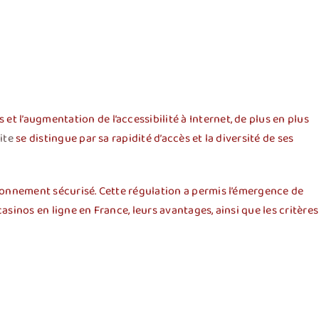
l
Transparencia
Contacto
t l’augmentation de l’accessibilité à Internet, de plus en plus
ite
se distingue par sa rapidité d’accès et la diversité de ses
ironnement sécurisé. Cette régulation a permis l’émergence de
casinos en ligne en France, leurs avantages, ainsi que les critères