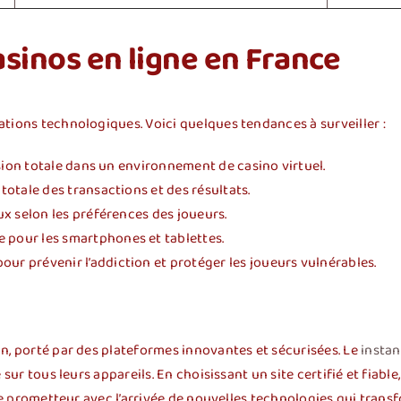
sinos en ligne en France
tions technologiques. Voici quelques tendances à surveiller :
ion totale dans un environnement de casino virtuel.
otale des transactions et des résultats.
ux selon les préférences des joueurs.
 pour les smartphones et tablettes.
pour prévenir l’addiction et protéger les joueurs vulnérables.
n, porté par des plateformes innovantes et sécurisées. Le
instan
sur tous leurs appareils. En choisissant un site certifié et fiabl
nce prometteur avec l’arrivée de nouvelles technologies qui trans