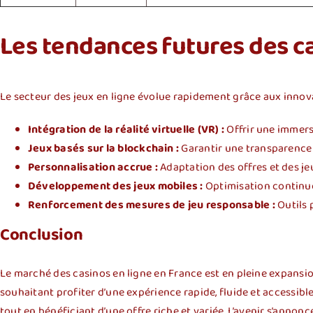
Les tendances futures des ca
Le secteur des jeux en ligne évolue rapidement grâce aux innova
Intégration de la réalité virtuelle (VR) :
Offrir une immers
Jeux basés sur la blockchain :
Garantir une transparence t
Personnalisation accrue :
Adaptation des offres et des je
Développement des jeux mobiles :
Optimisation continue
Renforcement des mesures de jeu responsable :
Outils 
Conclusion
Le marché des casinos en ligne en France est en pleine expansio
souhaitant profiter d’une expérience rapide, fluide et accessible 
tout en bénéficiant d’une offre riche et variée. L’avenir s’anno