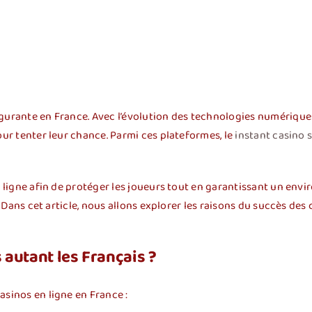
Inicio
Dependencias
Gaceta Municipa
urante en France. Avec l’évolution des technologies numériques e
our tenter leur chance. Parmi ces plateformes, le
instant casino s
n ligne afin de protéger les joueurs tout en garantissant un env
. Dans cet article, nous allons explorer les raisons du succès des 
 autant les Français ?
asinos en ligne en France :