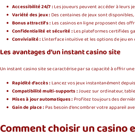
Accessibilité 24/7 :
Les joueurs peuvent accéder à leurs je
Variété des jeux :
Des centaines de jeux sont disponibles, 
Bonus attractifs :
Les casinos en ligne proposent des off
Confidentialité et sécurité :
Les plateformes certifiées ga
Convivialité :
L’interface intuitive et les options de jeu en
Les avantages d’un instant casino site
Un instant casino site se caractérise par sa capacité à offrir un
Rapidité d’accès :
Lancez vos jeux instantanément depuis 
Compatibilité multi-supports :
Jouez sur ordinateur, tabl
Mises à jour automatiques :
Profitez toujours des derniè
Gain de place :
Pas besoin d’encombrer votre appareil avec
Comment choisir un casino en