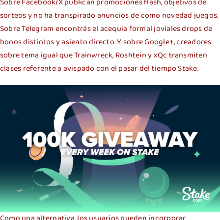
Sobre Facebook/X publican promociones flash, objetivos de
sorteos y no ha transpirado anuncios de como novedad juegos.
Sobre Telegram encontrás el acequia formal joviales drops de
bonos distintos y asiento directo. Y sobre Google+, creadores
sobre tema igual que Trainwreck, Roshtein y xQc transmiten
clases referente a avispado con el pasar del tiempo Stake.
Como una alternativa, los usuarios pueden incorporar