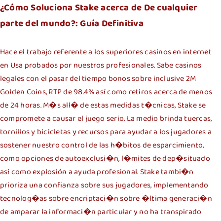
¿Cómo Soluciona Stake acerca de De cualquier
parte del mundo?: Guía Definitiva
Hace el trabajo referente a los superiores casinos en internet
en Usa probados por nuestros profesionales. Sabe casinos
legales con el pasar del tiempo bonos sobre inclusive 2M
Golden Coins, RTP de 98.4% así­ como retiros acerca de menos
de 24 horas. M�s all� de estas medidas t�cnicas, Stake se
compromete a causar el juego serio.
La medio brinda tuercas,
tornillos y bicicletas y recursos para ayudar a los jugadores a
sostener nuestro control de las h�bitos de esparcimiento,
como opciones de autoexclusi�n, l�mites de dep�situado
así­ como explosión a ayuda profesional. Stake tambi�n
prioriza una confianza sobre sus jugadores, implementando
tecnolog�as sobre encriptaci�n sobre �ltima generaci�n
de amparar la informaci�n particular y no ha transpirado