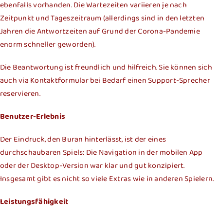
ebenfalls vorhanden. Die Wartezeiten variieren je nach
Zeitpunkt und Tageszeitraum (allerdings sind in den letzten
Jahren die Antwortzeiten auf Grund der Corona-Pandemie
enorm schneller geworden).
Die Beantwortung ist freundlich und hilfreich. Sie können sich
auch via Kontaktformular bei Bedarf einen Support-Sprecher
reservieren.
Benutzer-Erlebnis
Der Eindruck, den Buran hinterlässt, ist der eines
durchschaubaren Spiels: Die Navigation in der mobilen App
oder der Desktop-Version war klar und gut konzipiert.
Insgesamt gibt es nicht so viele Extras wie in anderen Spielern.
Leistungsfähigkeit