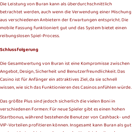
Die Leistung von Buran kann als überdurchschnittlich
betrachtet werden, auch wenn die Verwendung einer Mischung
aus verschiedenen Anbietern der Erwartungen entspricht. Die
mobile Fassung funktioniert gut und das System bietet einen
reibungslosen Spiel-Process.
Schlussfolgerung
Die Gesamtwertung von Buran ist eine Kompromisse zwischen
Angebot, Design, Sicherheit und Benutzerfreundlichkeit. Das
Casino ist für Anfänger ein attraktives Ziel, da sie schnell
wissen, wie sich das Funktionieren des Casinos anfühlen würde.
Das größte Plus sind jedoch sicherlich die vielen Boni in
verschiedenen Formen: Für neue Spieler gibt es einen hohen
Startbonus, während bestehende Benutzer von Cashback- und
VIP-Vorteilen profitieren können. Insgesamt kann Buran als gut