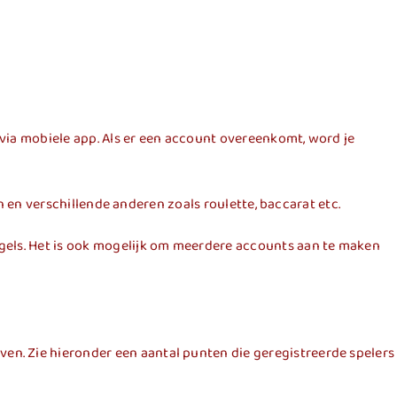
f via mobiele app. Als er een account overeenkomt, word je
en en verschillende anderen zoals roulette, baccarat etc.
egels. Het is ook mogelijk om meerdere accounts aan te maken
en. Zie hieronder een aantal punten die geregistreerde spelers