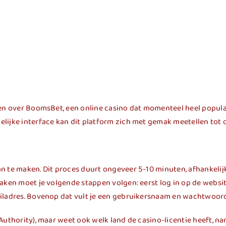
Inicio
Dependencias
Gaceta Municipa
ten over BoomsBet, een online casino dat momenteel heel populai
lijke interface kan dit platform zich met gemak meetellen tot d
n te maken. Dit proces duurt ongeveer 5-10 minuten, afhankelijk
en moet je volgende stappen volgen: eerst log in op de website e
ailadres. Bovenop dat vult je een gebruikersnaam en wachtwoor
 Authority), maar weet ook welk land de casino-licentie heeft, 