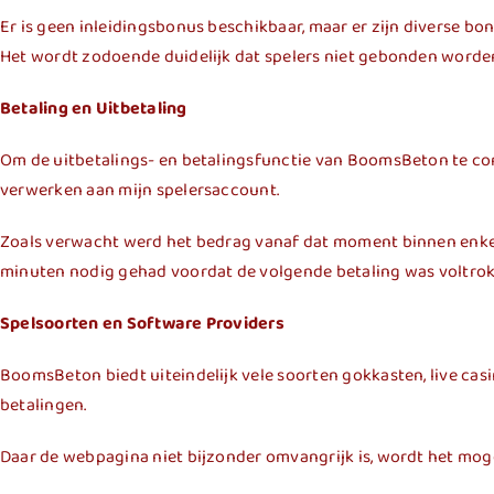
Er is geen inleidingsbonus beschikbaar, maar er zijn diverse bo
Het wordt zodoende duidelijk dat spelers niet gebonden worde
Betaling en Uitbetaling
Om de uitbetalings- en betalingsfunctie van BoomsBeton te contr
verwerken aan mijn spelersaccount.
Zoals verwacht werd het bedrag vanaf dat moment binnen enkele 
minuten nodig gehad voordat de volgende betaling was voltrok
Spelsoorten en Software Providers
BoomsBeton biedt uiteindelijk vele soorten gokkasten, live casi
betalingen.
Daar de webpagina niet bijzonder omvangrijk is, wordt het mog