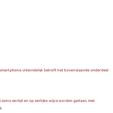
 smartphone. Uiteindelijk betreft het bovenstaande onderdeel
casino eerlijk en op eerlijke wijze worden gedaan, met
g.