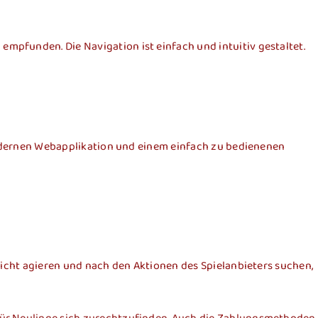
mpfunden. Die Navigation ist einfach und intuitiv gestaltet.
r modernen Webapplikation und einem einfach zu bedienenen
rsicht agieren und nach den Aktionen des Spielanbieters suchen,