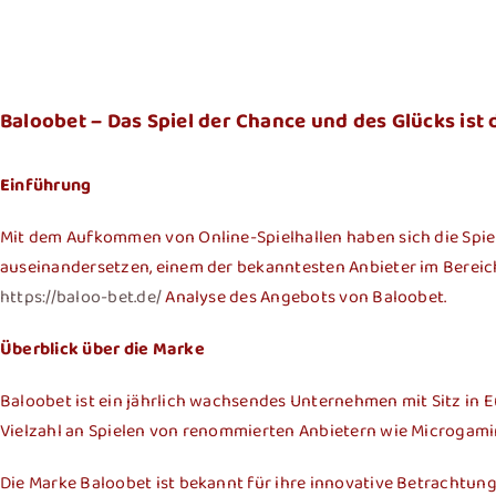
Baloobet – Das Spiel der Chance und des Glücks ist 
Einführung
Mit dem Aufkommen von Online-Spielhallen haben sich die Spiel
auseinandersetzen, einem der bekanntesten Anbieter im Bereic
https://baloo-bet.de/
Analyse des Angebots von Baloobet.
Überblick über die Marke
Baloobet ist ein jährlich wachsendes Unternehmen mit Sitz in E
Vielzahl an Spielen von renommierten Anbietern wie Microgami
Die Marke Baloobet ist bekannt für ihre innovative Betrachtung