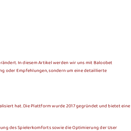
l
Transparencia
Contacto
rändert. In diesem Artikel werden wir uns mit Baloobet
ng oder Empfehlungen, sondern um eine detaillierte
lisiert hat. Die Plattform wurde 2017 gegründet und bietet eine
öhung des Spielerkomforts sowie die Optimierung der User