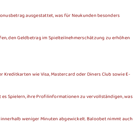
Bonusbetrag ausgestattet, was für Neukunden besonders
lfen, den Geldbetrag im Spielteilnehmerschätzung zu erhöhen
 Kreditkarten wie Visa, Mastercard oder Diners Club sowie E-
es Spielern, ihre Profilinformationen zu vervollständigen, was
 innerhalb weniger Minuten abgewickelt. Baloobet nimmt auch