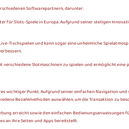
verschiedenen Softwarepartnern, darunter:
ieter für Slots-Spiele in Europa. Aufgrund seiner stetigen Inno
t Live-Tischspielen und kann sogar eine unheimliche Spielatmosph
verbessern.
keit verschiedene Slotmaschinen zu spielen und ermöglicht eine
res wichtiger Punkt. Aufgrund seiner einfachen Navigation und 
schiedene Bezahlmethoden auswählen, um die Transaktion zu bes
ebung erreicht sowie den einfachen Bedienungsanweisungen für 
es an ihre Seiten und Apps bereitstellt.