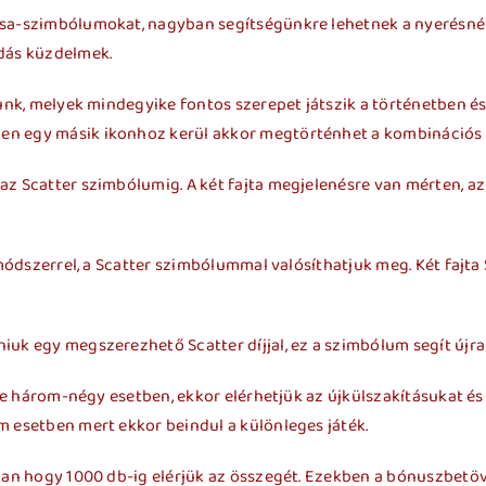
zsa-szimbólumokat, nagyban segítségünkre lehetnek a nyerésnél
ndás küzdelmek.
álunk, melyek mindegyike fontos szerepet játszik a történetben 
en egy másik ikonhoz kerül akkor megtörténhet a kombinációs d
az Scatter szimbólumig. A két fajta megjelenésre van mérten, az
e módszerrel, a Scatter szimbólummal valósíthatjuk meg. Két faj
iuk egy megszerezhető Scatter díjjal, ez a szimbólum segít újr
nie három-négy esetben, ekkor elérhetjük az újkülszakításukat és
m esetben mert ekkor beindul a különleges játék.
abban hogy 1000 db-ig elérjük az összegét. Ezekben a bónuszbe