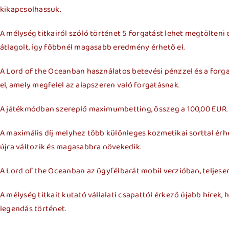
kikapcsolhassuk.
A mélység titkairól szóló történet 5 forgatást lehet megtölten
átlagolt, így főbbnél magasabb eredmény érhető el.
A Lord of the Oceanban használatos betevési pénzzel és a forg
el, amely megfelel az alapszeren való forgatásnak.
A játékmódban szereplő maximumbetting, összeg a 100,00 EUR. 
A maximális díj melyhez több különleges kozmetikai sorttal ér
újra változik és magasabbra növekedik.
A Lord of the Oceanban az ügyfélbarát mobil verzióban, teljese
A mélység titkait kutató vállalati csapattól érkező újabb hír
legendás történet.