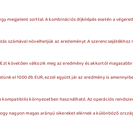
i egy megjelent sorttal. A kombinációs díjkilépés esetén a vég
atás számával növelhetjük az eredeményt. A szerencsejátékhoz 
Ezt követően változik meg az eredmény és akkortól magasabbra 
hetünk el 1000 db EUR, ezzel együtt jár az eredmény is amennyi
n kompatibilis környezetben használható. Az operációs rendszere
ek, hogy nagyon magas arányú sikereket elérnek a különböző ors