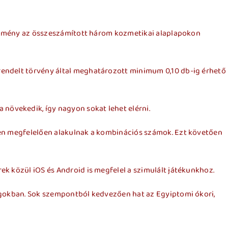
eredmény az összeszámított három kozmetikai alaplapokon
rendelt törvény által meghatározott minimum 0,10 db-ig érhető
növekedik, így nagyon sokat lehet elérni.
ben megfelelően alakulnak a kombinációs számok. Ezt követően
k közül iOS és Android is megfelel a szimulált játékunkhoz.
zágokban. Sok szempontból kedvezően hat az Egyiptomi ókori,