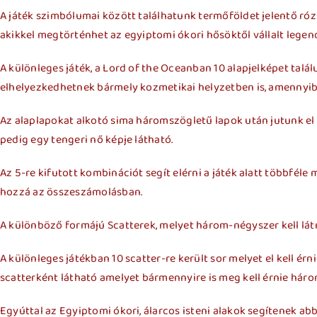
A játék szimbólumai között találhatunk termőföldet jelentő ró
akikkel megtörténhet az egyiptomi ókori hősöktől vállalt lege
A különleges játék, a Lord of the Oceanban 10 alapjelképet tal
elhelyezkedhetnek bármely kozmetikai helyzetben is, amennyib
Az alaplapokat alkotó sima háromszögletű lapok után jutunk el 
pedig egy tengeri nő képje látható.
Az 5-re kifutott kombinációt segít elérni a játék alatt többfél
hozzá az összeszámolásban.
A különböző formájú Scatterek, melyet három-négyszer kell látn
A különleges játékban 10 scatter-re került sor melyet el kell ér
scatterként látható amelyet bármennyire is meg kell érnie háro
Egyúttal az Egyiptomi ókori, álarcos isteni alakok segítenek 