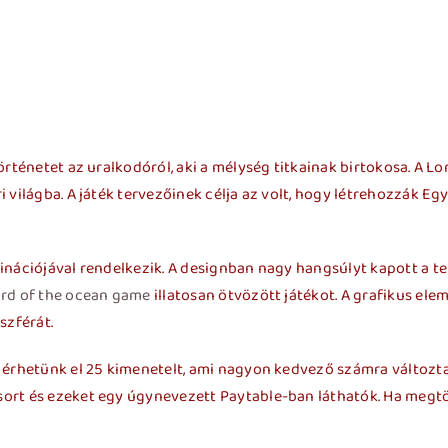
Inicio
Dependencias
Gaceta Municipa
rténetet az uralkodóról, aki a mélység titkainak birtokosa. A Lor
i világba. A játék tervezőinek célja az volt, hogy létrehozzák
inációjával rendelkezik. A designban nagy hangsúlyt kapott a t
ord of the ocean game
illatosan ötvözött játékot. A grafikus el
szférát.
 érhetünk el 25 kimenetelt, ami nagyon kedvező számra változta
ort és ezeket egy úgynevezett Paytable-ban láthatók. Ha megtör