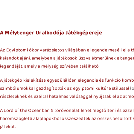
A Mélytenger Uralkodója Játékgépereje
Az Egyiptomi ókor varázslatos világában a legenda meséli el a tö
kalandot ajánl, amelyben a játékosok úszva átmerülnek a tenger
legendáját, amely a mélység szívében található.
A játékgép kialakítása egyedülállóan elegancia és funkció komb
szimbólumokkal gazdagították az egyiptomi kultúra stílussal
l
részleteknek és ezáltal hatalmas valósággal nyújtsák el az atmo
A Lord of the Oceanban 5 törővonalat lehet megtölteni és ezzel
háromszögletű alaplapokból összeszedték az összes betöltött s
játékot.