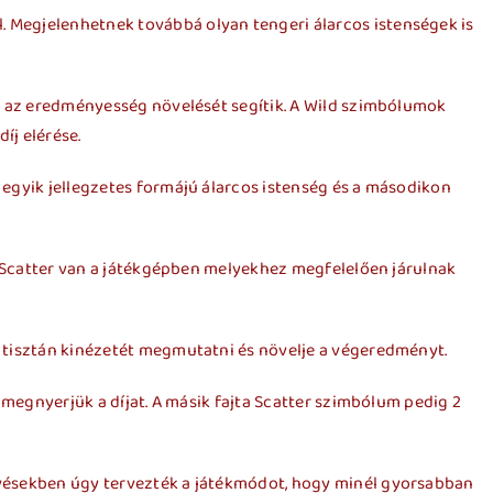
. Megjelenhetnek továbbá olyan tengeri álarcos istenségek is
és az eredményesség növelését segítik. A Wild szimbólumok
íj elérése.
 egyik jellegzetes formájú álarcos istenség és a másodikon
ta Scatter van a játékgépben melyekhez megfelelően járulnak
a tisztán kinézetét megmutatni és növelje a végeredményt.
 megnyerjük a díjat. A másik fajta Scatter szimbólum pedig 2
tövésekben úgy tervezték a játékmódot, hogy minél gyorsabban