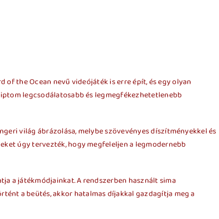
l
Transparencia
Contacto
d of the Ocean nevű videójáték is erre épít, és egy olyan
 Egyiptom legcsodálatosabb és legmegfékezhetetlenebb
engeri világ ábrázolása, melybe szövevényes díszítményekkel és
emeket úgy tervezték, hogy megfeleljen a legmodernebb
tja a játékmódjainkat. A rendszerben használt sima
tént a beütés, akkor hatalmas díjakkal gazdagítja meg a