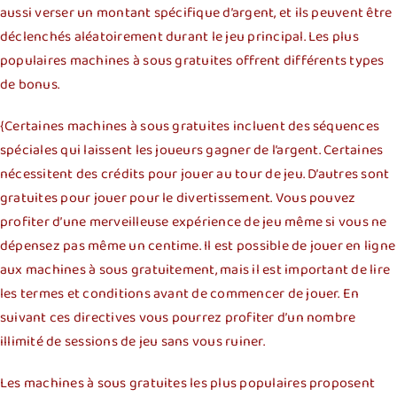
aussi verser un montant spécifique d’argent, et ils peuvent être
déclenchés aléatoirement durant le jeu principal. Les plus
populaires machines à sous gratuites offrent différents types
de bonus.
{Certaines machines à sous gratuites incluent des séquences
spéciales qui laissent les joueurs gagner de l’argent. Certaines
nécessitent des crédits pour jouer au tour de jeu. D’autres sont
gratuites pour jouer pour le divertissement. Vous pouvez
profiter d’une merveilleuse expérience de jeu même si vous ne
dépensez pas même un centime. Il est possible de jouer en ligne
aux machines à sous gratuitement, mais il est important de lire
les termes et conditions avant de commencer de jouer. En
suivant ces directives vous pourrez profiter d’un nombre
illimité de sessions de jeu sans vous ruiner.
Les machines à sous gratuites les plus populaires proposent