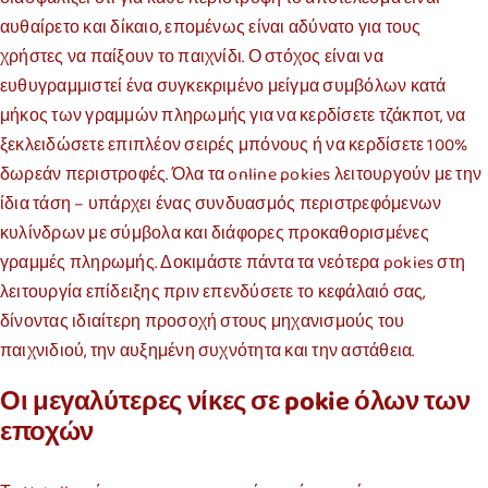
αυθαίρετο και δίκαιο, επομένως είναι αδύνατο για τους
χρήστες να παίξουν το παιχνίδι. Ο στόχος είναι να
ευθυγραμμιστεί ένα συγκεκριμένο μείγμα συμβόλων κατά
μήκος των γραμμών πληρωμής για να κερδίσετε τζάκποτ, να
ξεκλειδώσετε επιπλέον σειρές μπόνους ή να κερδίσετε 100%
δωρεάν περιστροφές. Όλα τα online pokies λειτουργούν με την
ίδια τάση – υπάρχει ένας συνδυασμός περιστρεφόμενων
κυλίνδρων με σύμβολα και διάφορες προκαθορισμένες
γραμμές πληρωμής. Δοκιμάστε πάντα τα νεότερα pokies στη
λειτουργία επίδειξης πριν επενδύσετε το κεφάλαιό σας,
δίνοντας ιδιαίτερη προσοχή στους μηχανισμούς του
παιχνιδιού, την αυξημένη συχνότητα και την αστάθεια.
Οι μεγαλύτερες νίκες σε pokie όλων των
εποχών