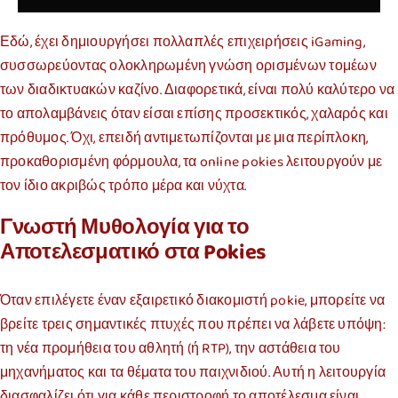
Εδώ, έχει δημιουργήσει πολλαπλές επιχειρήσεις iGaming,
συσσωρεύοντας ολοκληρωμένη γνώση ορισμένων τομέων
των διαδικτυακών καζίνο. Διαφορετικά, είναι πολύ καλύτερο να
το απολαμβάνεις όταν είσαι επίσης προσεκτικός, χαλαρός και
πρόθυμος. Όχι, επειδή αντιμετωπίζονται με μια περίπλοκη,
προκαθορισμένη φόρμουλα, τα online pokies λειτουργούν με
τον ίδιο ακριβώς τρόπο μέρα και νύχτα.
Γνωστή Μυθολογία για το
Αποτελεσματικό στα Pokies
Όταν επιλέγετε έναν εξαιρετικό διακομιστή pokie, μπορείτε να
βρείτε τρεις σημαντικές πτυχές που πρέπει να λάβετε υπόψη:
τη νέα προμήθεια του αθλητή (ή RTP), την αστάθεια του
μηχανήματος και τα θέματα του παιχνιδιού. Αυτή η λειτουργία
διασφαλίζει ότι για κάθε περιστροφή το αποτέλεσμα είναι