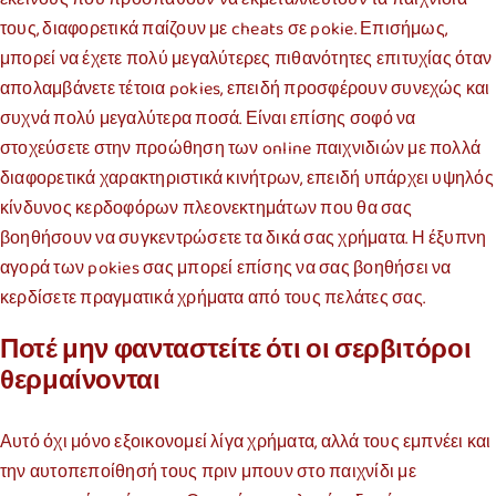
τους, διαφορετικά παίζουν με cheats σε pokie. Επισήμως,
μπορεί να έχετε πολύ μεγαλύτερες πιθανότητες επιτυχίας όταν
απολαμβάνετε τέτοια pokies, επειδή προσφέρουν συνεχώς και
συχνά πολύ μεγαλύτερα ποσά. Είναι επίσης σοφό να
στοχεύσετε στην προώθηση των online παιχνιδιών με πολλά
διαφορετικά χαρακτηριστικά κινήτρων, επειδή υπάρχει υψηλός
κίνδυνος κερδοφόρων πλεονεκτημάτων που θα σας
βοηθήσουν να συγκεντρώσετε τα δικά σας χρήματα. Η έξυπνη
αγορά των pokies σας μπορεί επίσης να σας βοηθήσει να
κερδίσετε πραγματικά χρήματα από τους πελάτες σας.
Ποτέ μην φανταστείτε ότι οι σερβιτόροι
θερμαίνονται
Αυτό όχι μόνο εξοικονομεί λίγα χρήματα, αλλά τους εμπνέει και
την αυτοπεποίθησή τους πριν μπουν στο παιχνίδι με