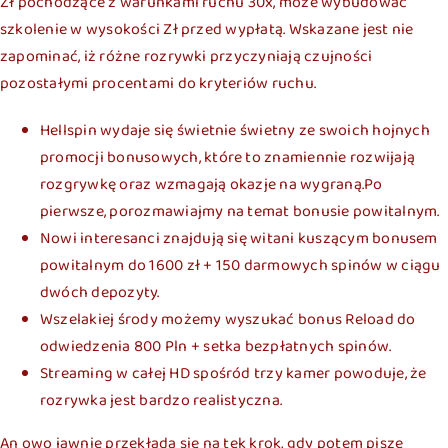
Zł pochodzące z warunkami ruchu 30x, może wybudować
szkolenie w wysokości Zł przed wypłatą. Wskazane jest nie
zapominać, iż różne rozrywki przyczyniają czujności
pozostałymi procentami do kryteriów ruchu.
Hellspin wydaje się świetnie świetny ze swoich hojnych
promocji bonusowych, które to znamiennie rozwijają
rozgrywkę oraz wzmagają okazje na wygraną.Po
pierwsze, porozmawiajmy na temat bonusie powitalnym.
Nowi interesanci znajdują się witani kuszącym bonusem
powitalnym do 1600 zł + 150 darmowych spinów w ciągu
dwóch depozyty.
Wszelakiej środy możemy wyszukać bonus Reload do
odwiedzenia 800 Pln + setka bezpłatnych spinów.
Streaming w całej HD spośród trzy kamer powoduje, że
rozrywka jest bardzo realistyczna.
An owo jawnie przekłada się na tek krok, gdy potem pisze