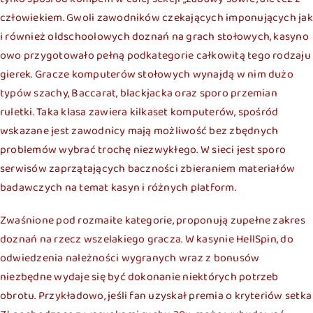
człowiekiem. Gwoli zawodników czekających imponujących jak
i również oldschoolowych doznań na grach stołowych, kasyno
owo przygotowało pełną podkategorie całkowitą tego rodzaju
gierek. Gracze komputerów stołowych wynajdą w nim dużo
typów szachy, Baccarat, blackjacka oraz sporo przemian
ruletki. Taka klasa zawiera kilkaset komputerów, spośród
wskazane jest zawodnicy mają możliwość bez zbędnych
problemów wybrać trochę niezwykłego. W sieci jest sporo
serwisów zaprzątających baczności zbieraniem materiałów
badawczych na temat kasyn i różnych platform.
Zwaśnione pod rozmaite kategorie, proponują zupełne zakres
doznań na rzecz wszelakiego gracza. W kasynie HellSpin, do
odwiedzenia należności wygranych wraz z bonusów
niezbędne wydaje się być dokonanie niektórych potrzeb
obrotu. Przykładowo, jeśli fan uzyskał premia o kryteriów setka