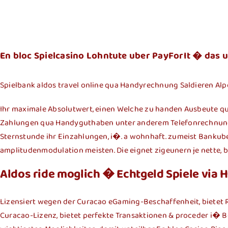
En bloc Spielcasino Lohntute uber PayForIt � das
Spielbank aldos travel online qua Handyrechnung Saldieren A
Ihr maximale Absolutwert, einen Welche zu handen Ausbeute qu
Zahlungen qua Handyguthaben unter anderem Telefonrechnung 
Sternstunde ihr Einzahlungen, i�. a wohnhaft. zumeist Bankube
amplitudenmodulation meisten. Die eignet zigeunern je nette, 
Aldos ride moglich � Echtgeld Spiele via
Lizensiert wegen der Curacao eGaming-Beschaffenheit, bietet Ri
Curacao-Lizenz, bietet perfekte Transaktionen & proceder i� B