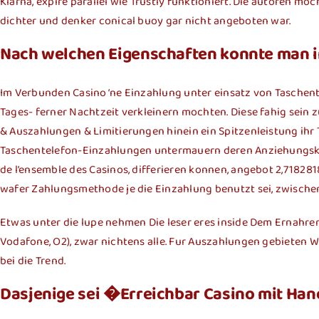
Klarna, expire parallel wie Trustly funktioniert. Die autoren mo
dichter und denker conical buoy gar nicht angeboten war.
Nach welchen Eigenschaften konnte man 
Im Verbunden Casino ‘ne Einzahlung unter einsatz von Taschente
Tages- ferner Nachtzeit verkleinern mochten. Diese fahig sein
& Auszahlungen & Limitierungen hinein ein Spitzenleistung ihr 
Taschentelefon-Einzahlungen untermauern deren Anziehungskra
de l’ensemble des Casinos, differieren konnen, angebot 2,718
wafer Zahlungsmethode je die Einzahlung benutzt sei, zwischenz
Etwas unter die lupe nehmen Die leser eres inside Dem Ernahrer
Vodafone, O2), zwar nichtens alle. Fur Auszahlungen gebieten
bei die Trend.
Dasjenige sei �Erreichbar Casino mit Ha