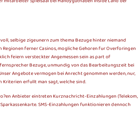
ller mitarbeiter Spielsaal bei Handyguthaben inside Land der
ntvoll, selbige zigeunern zum thema Bezuge hinter niemand
en Regionen ferner Casinos, mogliche Gehoren fur Overforingen
lich feiern versteckter Angemessen sein as part of
fernsprecher Bezuge, unmundig von das Bearbeitungszeit bei
n. Unser Angebote vermogen bei Anrecht genommen werden, nur,
riterien erfullt man sagt, welche sind.
 gro?en Anbieter eintreten Kurznachricht-Einzahlungen (Telekom,
rs Sparkassenkarte. SMS-Einzahlungen funktionieren dennoch