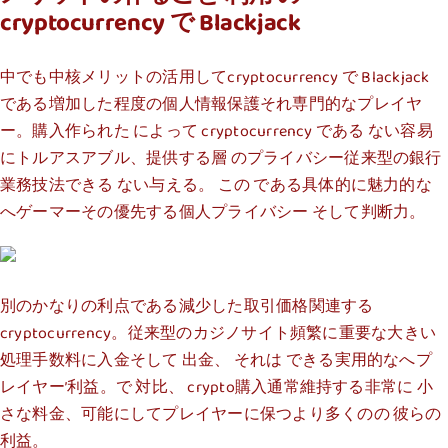
cryptocurrency で Blackjack
中でも中核メリットの活用してcryptocurrency で Blackjack
である増加した程度の個人情報保護それ専門的なプレイヤ
ー。購入作られた によって cryptocurrency である ない容易
にトルアスアブル、提供する層 のプライバシー従来型の銀行
業務技法できる ない与える。 この である具体的に魅力的な
へゲーマーその優先する個人プライバシー そして判断力。
別のかなりの利点である減少した取引価格関連する
cryptocurrency。従来型のカジノサイト頻繁に重要な大きい
処理手数料に入金そして 出金、 それは できる実用的なへプ
レイヤー’利益。で 対比、 crypto購入通常維持する非常に 小
さな料金、可能にしてプレイヤーに保つより多くのの 彼らの
利益。