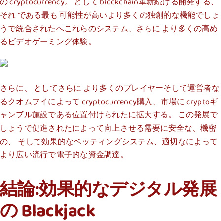
の cryptocurrency。 として blockchain革新続ける開発する、
それ である最も 可能性が高いより多くの独創的な機能でしょ
うで統合されたへこれらのシステム、さらに より多くの高め
るビデオゲーミング体験。
さらに、 としてさらに より多くのプレイヤーそして運営者な
るクオムフイによって cryptocurrency購入、市場に cryptoギ
ャンブル施設である位置付けられたに拡大する。 この発展で
しょうで促進されたによって向上させる需要に安全な、機密
の、 そして効果的なベッティングシステム、適切なによって
より広い流行で電子的な資金調達。
結論:効果的なデジタル発展
の Blackjack