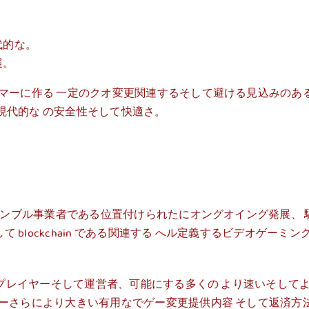
代的な。
展。
ーマーに作る 一定のクオ変更関連するそして避ける見込みのあ
現代的な の安全性そして快適さ。
ンブル事業者である位置付けられたにオングオイング発展、 
blockchain である関連する へル定義するビデオゲー
スにプレイヤーそして運営者、可能にする多くの より速いそして
スーさらにより大きい有用なでゲー変更提供内容 そして返済方