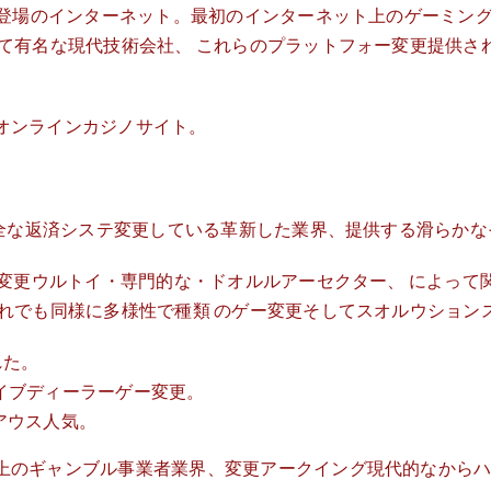
て登場のインターネット。最初のインターネット上のゲーミング
って有名な現代技術会社、 これらのプラットフォー変更提供さ
オンラインカジノサイト。
安全な返済システ変更している革新した業界、提供する滑らかな
る変更ウルトイ・専門的な・ドオルルアーセクター、 によって
それでも同様に多様性で種類 のゲー変更そしてスオルウション
れた。
ライブディーラーゲー変更。
更アウス人気。
ト上のギャンブル事業者業界、変更アークイング現代的なから