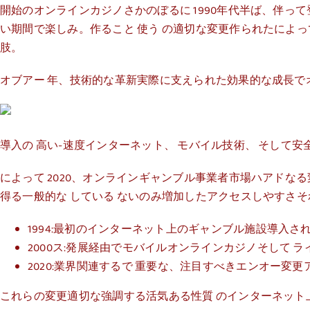
開始のオンラインカジノさかのぼるに 1990年代半ば、伴っ
い期間で楽しみ。作ること 使う の適切な変更作られたによ
肢。
オブアー 年、技術的な革新実際に支えられた効果的な成長で
導入の 高い-速度インターネット、 モバイル技術、 そして
によって 2020、オンラインギャンブル事業者市場ハアドな
得る一般的な している ないのみ増加したアクセスしやすさ
1994:最初のインターネット上のギャンブル施設導入さ
2000ス:発展経由でモバイルオンラインカジノそして 
2020:業界関連するで 重要な、注目すべきエンオー変
これらの変更適切な強調する活気ある性質 のインターネッ