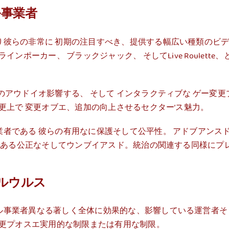
ル事業者
彼らの非常に 初期の注目すべき、提供する幅広い種類のビデ
ンポーカー、 ブラックジャック、 そしてLive Roulett
アウドイオ影響する、 そして インタラクティブな ゲー変更
更上で 変更オブエ、追加の向上させるセクター’ス魅力。
者である 彼らの有用なに保護そして公平性。 アドブアンス
果である公正なそしてウンブイアスド。統治の関連する同様に
ルウルス
事業者異なる著しく全体に効果的な、影響している運営者そし
変更プオスエ実用的な制限または有用な制限。