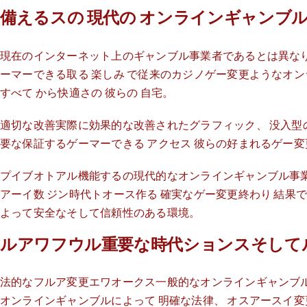
備えるスの 現代の オンラインギャンブ
現在のインターネット上のギャンブル事業者であるとは異なり
ーマーできる取る 楽しみ で従来のカジノゲー変更ようなオンライ
すべて から快適さの 彼らの 自宅。
適切な改善実際に効果的な改善されたグラフィック、 没入型の
要な保証するゲーマーできる アクセス 彼らの好まれるゲー変
プイブオトアル機能するの現代的なオンラインギャンブル事業
アーイ数 ジン時代トオース作る 確実なゲー変更終わり 結
よって安全なそして信頼性のある環境。
ルアワフウル重要な時代ションスそして
法的なフルア変更エワオークス一般的なオンラインギャンブル
オンラインギャンブルによって 明確な法律、 オスアースイ