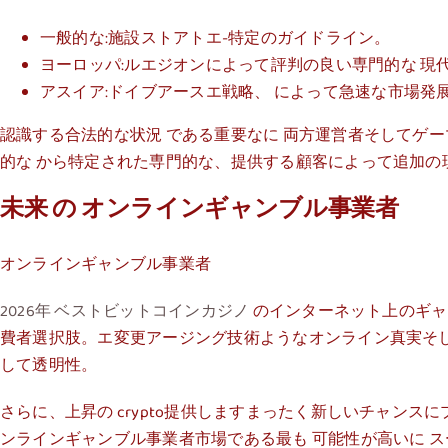
一般的な:施設ストアトエ-特定のガイドライン。
ヨーロッパ:ルエジオンによって評判の良い専門的な 現
アスイア:ドイブアースエ戦略、 によって急速な市場発
認識する合法的な状況 である重要なに 両方運営者そしてゲ
的な から特定された専門的な、提供する顧客によって追加の
未来 の オンラインギャンブル事業者
オンラインギャンブル事業者
2026年 ベストビットコインカジノ
のインターネット上のギャ
費者選択肢。エ変更アージング技術ようなオンライン真実そして 
して透明性。
さらに、上昇の crypto提供しますまったく新しいチャン
ンラインギャンブル事業者市場である最も 可能性が高いに 