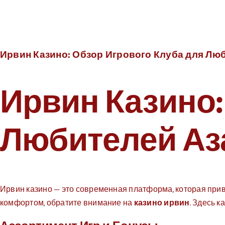
Ирвин Казино: Обзор Игрового Клуба для Лю
Ирвин Казино:
Любителей Аз
Ирвин казино — это современная платформа, которая прив
комфортом, обратите внимание на
казино ирвин
. Здесь 