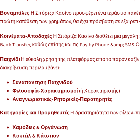
Βοναμπίλες
Η Σπόρτζα Κασίνο προσφέρει ένα τεράστιο πακέτο
πρώτη κατάθεση των χρημάτων, θα έχει πρόσβαση σε εξαιρετι
Κοινέματα-Αποδοχές
Η Σπόρτζα Κασίνο διαθέτει μια μεγάλη 
Bank Transfer, καθώς επίσης και τις Pay by Phone &amp; SMS
Παιχνίδι
Η εύκολη χρήση της πλατφόρμας από το παρόν καζίνο 
διακρίβευση περιλαμβάνει:
Συναπάντηση Παιχνιδού
Φιλοσοφία-Χαρακτηρισμοί
(ή Χαρακτηριστής)
Αναγνωριστικές-Ρητορικές-Παρατηρητές
Κατηγορίες και Προμηθευτές
Η δραστηριότητα των φίλων-πα
Χαμόδιες & Οργάνωση
Κοκτέιλ & Κάτστιον