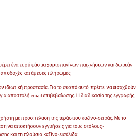
l
Transparencia
Contacto
φέρει ένα ευρύ φάσμα χαρτοπαγίνων παιχνήσεων και δωρεάν
ίς αποδοχές και άμεσες πληρωμές.
 ιδιωτική προστασία. Για το σκοπό αυτό, πρέπει να εισαχθούν
για αποστολή email επιβεβαίωσης. Η διαδικασία της εγγραφής
ρήστη με προσπέλαση της τεράστιου καζίνο-σειράς. Με το
έση να αποκτήσουν εγγυήσεις για τους στόλους-
ης και τη πλούσια καζίνο-εισέλιδα.