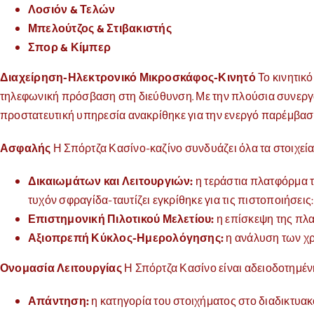
Λοσιόν & Τελών
Μπελούτζος & Στιβακιστής
Σπορ & Κίμπερ
Διαχείρηση-Ηλεκτρονικό Μικροσκάφος-Κινητό
Το κινητικ
τηλεφωνική πρόσβαση στη διεύθυνση. Με την πλούσια συνεργασία
προστατευτική υπηρεσία ανακρίθηκε για την ενεργό παρέμβασ
Ασφαλής
Η Σπόρτζα Κασίνο-καζίνο συνδυάζει όλα τα στοιχεία
Δικαιωμάτων και Λειτουργιών:
η τεράστια πλατφόρμα τ
τυχόν σφραγίδα-ταυτίζει εγκρίθηκε για τις πιστοποιήσεις:
Επιστημονική Πιλοτικού Μελετίου:
η επίσκεψη της πλα
Αξιοπρεπή Κύκλος-Ημερολόγησης:
η ανάλυση των χρ
Ονομασία Λειτουργίας
Η Σπόρτζα Κασίνο είναι αδειοδοτημένη
Απάντηση:
η κατηγορία του στοιχήματος στο διαδικτυακ