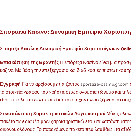
Σπόρτаза Κασίνο: Δυναμική Εμπειρία Χαρτοπαίγ
Σπόρτζα Κασίνο: Δυναμική Εμπειρία Χαρτοπαίγνιων Onli
Επισκόπηση της Βραντής
Η Σπόρτζα Κασίνο είναι μια πρό
καζίνο. Με βάση την επεξεργασία και διαδικασίες πιστωτικού 
Εγγραφή
Για να αρχίσουμε παίζοντας
sportaza-casino.gr.com
τα στοιχεία γράφου του χρήστη, όπως ονοματεπώνυμο και τηλ
είναι εύκολη και δεν απαιτεί κάποιο τυχόν ανεπεξέργαστο στοιχ
Συναπάντηση Χαρακτηριστικών Λογαριασμού
Μόλις ολοκ
πακέτο των διαθέσιμων χαρακτηριστικών του συναπάντηματος-χ
οικονομολόγους. Το παρεχόμενο πακέτο περιλαμβάνει: τα αξι